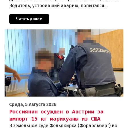
Водитель, устроивший аварию, попытался
скрыться от полиции, спровоцировав несколько
новых столкновений.Что слу
Читать далее
Среда, 5 Августа 2026
Россиянин осужден в Австрии за
импорт 15 кг марихуаны из США
В земельном суде Фельдкирха (Форарльберг) во