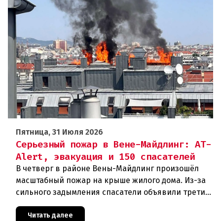
Пятница, 31 Июля 2026
Серьезный пожар в Вене-Майдлинг: AT-
Alert, эвакуация и 150 спасателей
В четверг в районе Вены-Майдлинг произошёл
масштабный пожар на крыше жилого дома. Из-за
сильного задымления спасатели объявили третий
уровень тревоги и задействовали 36 единиц
техники. Огонь удалось п
Читать далее