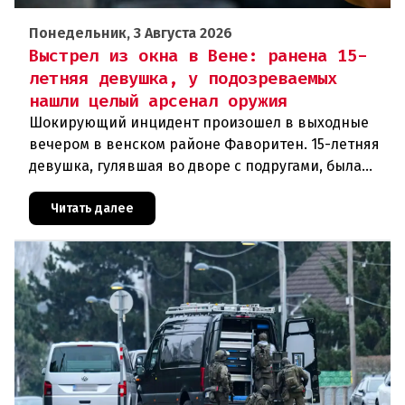
Понедельник, 3 Августа 2026
Выстрел из окна в Вене: ранена 15-
летняя девушка, у подозреваемых
нашли целый арсенал оружия
Шокирующий инцидент произошел в выходные
вечером в венском районе Фаворитен. 15-летняя
девушка, гулявшая во дворе с подругами, была
ранена выстрелом из пневматического оружия.
Полиция задержала двух п
Читать далее