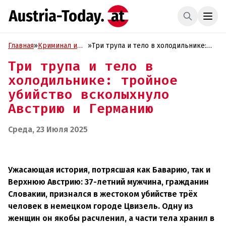
Главная
»
Криминал и
»
Три трупа и тело в холодильнике:
Проиcшествия
тройное убийство всколыхнуло
Три трупа и тело в
Австрию и Германию
холодильнике: тройное
убийство всколыхнуло
Австрию и Германию
Среда, 23 Июля 2025
Ужасающая история, потрясшая как Баварию, так и
Верхнюю Австрию: 37-летний мужчина, гражданин
Словакии, признался в жестоком убийстве трёх
человек в немецком городе Цвизель. Одну из
женщин он якобы расчленил, а части тела хранил в