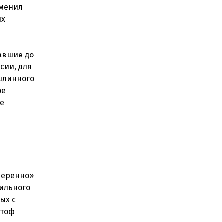
тменил
ых
вавшие до
сии, для
ошлинного
ое
не
умеренно»
ильного
ых с
стоф