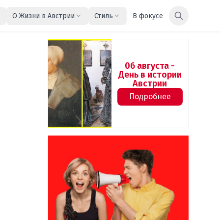
О Жизни в Австрии
Стиль
В фокусе
06 августа -
День в истории
Австрии
Подробнее