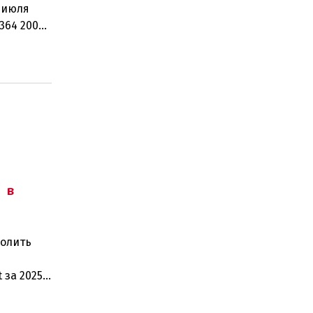
 июля
364 200
рабо
 в
волить
 за 2025