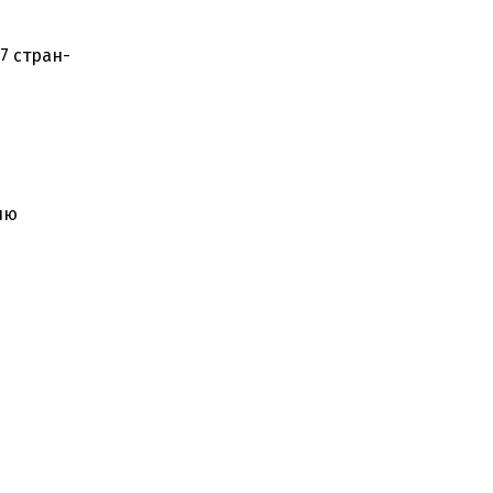
7 стран-
ию