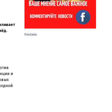
вливает
мёд.
Реклама
ротив
анции и
овых
ходной