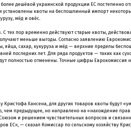
 более дешёвой украинской продукции ЕС постепенно о
ли установлены квоты на беспошлинный импорт некотор
урузу, мёд и овёс.
я. С тех пор временно действуют старые квоты, действо
получают меньше выгоды. Согласно заявлению Еврокомис
ы, яйца, сахар, кукуруза и мёд — верхние пределы бесп
вней последних лет. Для ряда продуктов — таких как сух
удут полностью отменены. Точные цифры Еврокомиссия 
у Кристофа Хансена, для других товаров квоты будут «
о, чем предыдущее, но направлено на «нахождение прав
Союзом и решением чувствительных вопросов и связанн
ров ЕС», — сказал Комиссар по сельскому хозяйству Кри