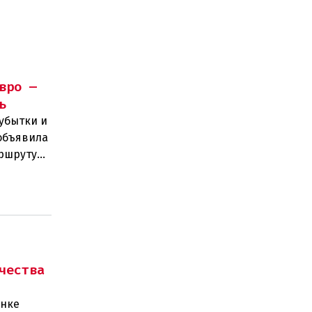
вро —
ь
убытки и
объявила
аршруту
чества
ынке