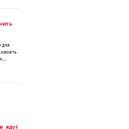
чить
 для
снизить
и.
ано
ю ждут