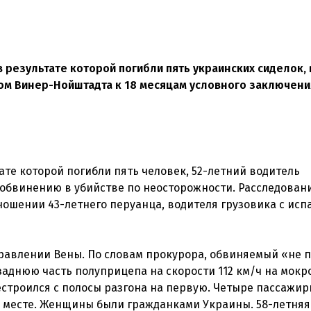
 в результате которой погибли пять украинских сиделок,
м Винер-Нойштадта к 18 месяцам условного заключени
тате которой погибли пять человек, 52-летний водитель
 обвинению в убийстве по неосторожности. Расследован
ношении 43-летнего перуанца, водителя грузовика с исп
равлении Вены. По словам прокурора, обвиняемый «не 
заднюю часть полуприцепа на скорости 112 км/ч на мокр
рестроился с полосы разгона на первую. Четыре пассажир
и на месте. Женщины были гражданками Украины. 58-летняя