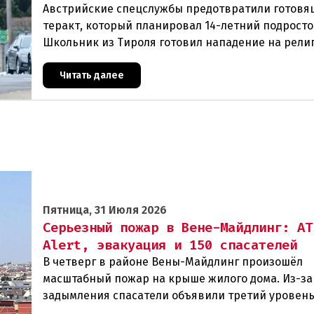
Австрийские спецслужбы предотвратили готовя
теракт, который планировал 14-летний подросто
Школьник из Тироля готовил нападение на рели
учреждения и намеревался транслировать свои 
Читать далее
Пятница, 31 Июля 2026
Серьезный пожар в Вене-Майдлинг: AT
Alert, эвакуация и 150 спасателей
В четверг в районе Вены-Майдлинг произошёл
масштабный пожар на крыше жилого дома. Из-за
задымления спасатели объявили третий уровень
и задействовали 36 единиц техники. Огонь удало