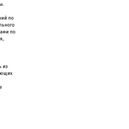
ы.
ний по
льного
ками по
я,
ь из
ающих
е