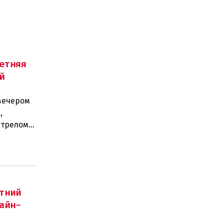
етняя
й
вечером
,
стрелом
двух п
тний
айн-