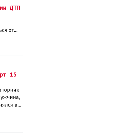
ии ДТП
ься от
рт 15
 вторник
Мужчина,
нялся в