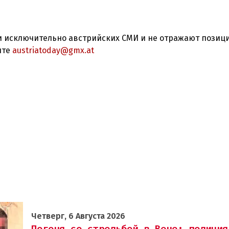
 исключительно австрийских СМИ и не отражают позиц
ите
austriatoday@gmx.at
Четверг, 6 Августа 2026
Погоня со стрельбой в Вене: полиция