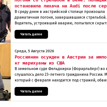
остановила лихача на Audi после сер
В среду днем в австрийской столице произошла
драматичная погоня, завершившаяся стрельбой.
Водитель, устроивший аварию, попытался скрыт
полиции, спровоцировав несколько новых
столкновений.Что слу
Читать далее
Среда, 5 Августа 2026
Россиянин осужден в Австрии за импо
кг марихуаны из США
В земельном суде Фельдкирха (Форарльберг) во
слушалось дело 23-летнего гражданина России. 
который с февраля находится под стражей, обви
том, что на протяжении полугода организо
Читать далее