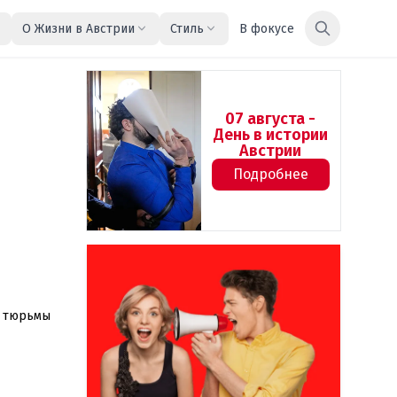
О Жизни в Австрии
Стиль
В фокусе
07 августа -
День в истории
Австрии
Подробнее
м тюрьмы