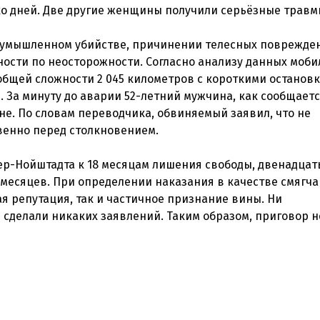
ко дней. Две другие женщины получили серьёзные травм
умышленном убийстве, причинении телесных поврежде
ости по неосторожности. Согласно анализу данных моби
 общей сложности 2 045 километров с короткими останов
я. За минуту до аварии 52-летний мужчина, как сообщаетс
е. По словам переводчика, обвиняемый заявил, что не
енно перед столкновением.
р-Нойштадта к 18 месяцам лишения свободы, двенадцат
 месяцев. При определении наказания в качестве смягч
я репутация, так и частичное признание вины. Ни
 сделали никаких заявлений. Таким образом, приговор н