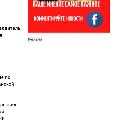
 водитель
я.
Реклама
ие по
анской
проявил
ой
ки