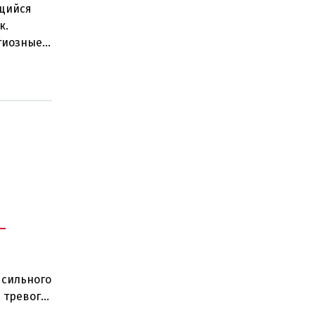
щийся
к.
гиозные
действи
-
 сильного
 тревоги
сь п