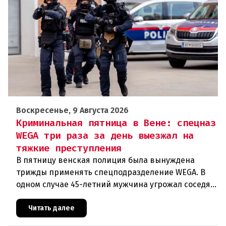
Воскресенье, 9 Августа 2026
Криминальная пятница в Вене: спецназ
WEGA три раза за день выезжал на
тяжкие преступления
В пятницу венская полиция была вынуждена
трижды применять спецподразделение WEGA. В
одном случае 45-летний мужчина угрожал соседям
кухонным ножом, в другом — 68-летний брат
набросился на родственника
Читать далее