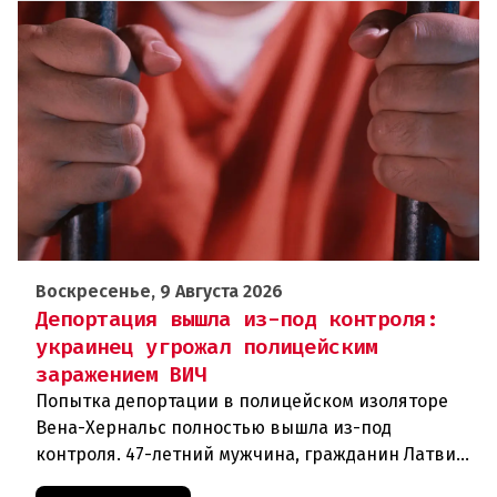
Воскресенье, 9 Августа 2026
Депортация вышла из-под контроля:
украинец угрожал полицейским
заражением ВИЧ
Попытка депортации в полицейском изоляторе
Вена-Хернальс полностью вышла из-под
контроля. 47-летний мужчина, гражданин Латвии,
уроженец Украины, ранее судимый за грабёж,