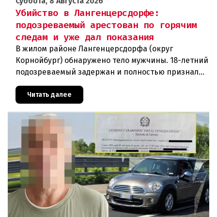
Суббота, 8 Августа 2026
Убийство в Лангенцерсдорфе:
подозреваемый арестован по горячим
следам и уже дал показания
В жилом районе Лангенцерсдорфа (округ
Корнойбург) обнаружено тело мужчины. 18-летний
подозреваемый задержан и полностью признал
свою вину. По данным следствия, преступление
могло быть совершено на поч
Читать далее