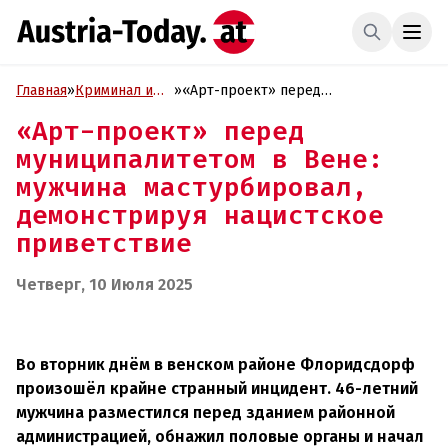
Главная
»
Криминал и
»
«Арт-проект» перед
Проиcшествия
муниципалитетом в Вене: мужчина
«Арт-проект» перед
мастурбировал, демонстрируя
муниципалитетом в Вене:
нацистское приветствие
мужчина мастурбировал,
демонстрируя нацистское
приветствие
Четверг, 10 Июля 2025
Во вторник днём в венском районе Флоридсдорф
произошёл крайне странный инцидент. 46-летний
мужчина разместился перед зданием районной
администрацией, обнажил половые органы и начал