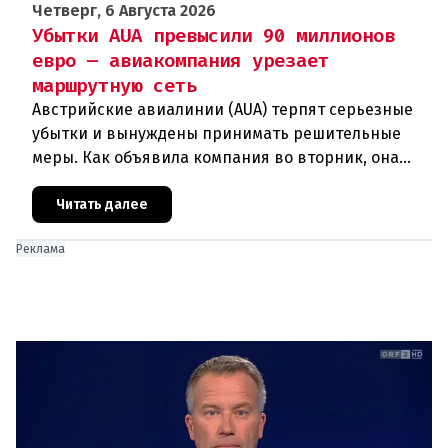
Четверг, 6 Августа 2026
Убытки AUA превысили 90 миллионов
евро — авиакомпания урезает
маршрутную сеть
Австрийские авиалинии (AUA) терпят серьезные
убытки и вынуждены принимать решительные
меры. Как объявила компания во вторник, она
отменяет рейсы по маршруту Вена —
Грац.Причиной столь жесткой экономии
Читать далее
Реклама