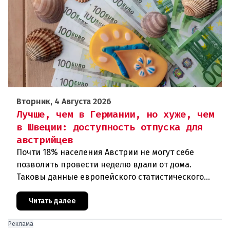
Вторник, 4 Августа 2026
Лучше, чем в Германии, но хуже, чем
в Швеции: доступность отпуска для
австрийцев
Почти 18% населения Австрии не могут себе
позволить провести неделю вдали от дома.
Таковы данные европейского статистического
агентства Eurostat за 2025 год. И хотя ситуация в
стране выглядит лучше ср
Читать далее
Реклама