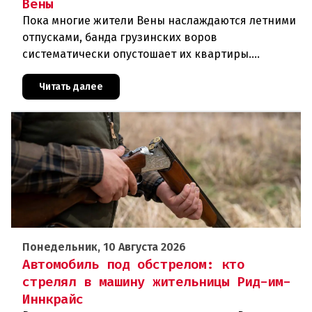
Вены
Пока многие жители Вены наслаждаются летними
отпусками, банда грузинских воров
систематически опустошает их квартиры.
Преступники используют концентрированную
азотную кислоту, чтобы разъедать замки, и
Читать далее
Понедельник, 10 Августа 2026
Автомобиль под обстрелом: кто
стрелял в машину жительницы Рид-им-
Иннкрайс