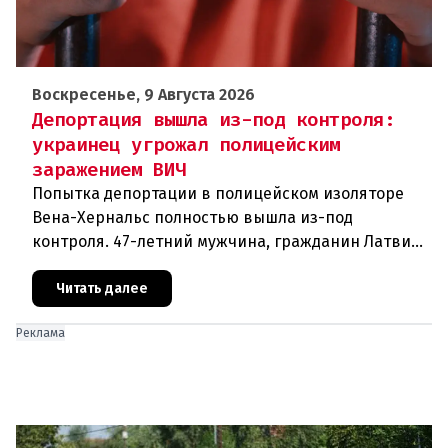
Воскресенье, 9 Августа 2026
Депортация вышла из-под контроля:
украинец угрожал полицейским
заражением ВИЧ
Попытка депортации в полицейском изоляторе
Вена-Хернальс полностью вышла из-под
контроля. 47-летний мужчина, гражданин Латвии,
уроженец Украины, ранее судимый за грабёж,
оказал ожесточённое сопротивле
Читать далее
Реклама