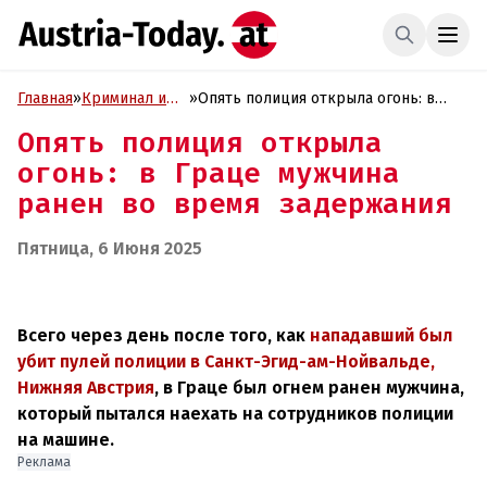
Главная
»
Криминал и
»
Опять полиция открыла огонь: в
Проиcшествия
Граце мужчина ранен во время
Опять полиция открыла
задержания
огонь: в Граце мужчина
ранен во время задержания
Пятница, 6 Июня 2025
Всего через день после того, как
нападавший был
убит пулей полиции в Санкт-Эгид-ам-Нойвальде,
Нижняя Австрия
, в Граце был огнем ранен мужчина,
который пытался наехать на сотрудников полиции
на машине.
Реклама