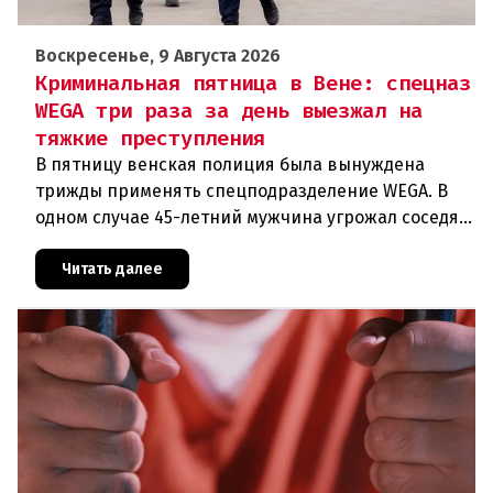
Воскресенье, 9 Августа 2026
Криминальная пятница в Вене: спецназ
WEGA три раза за день выезжал на
тяжкие преступления
В пятницу венская полиция была вынуждена
трижды применять спецподразделение WEGA. В
одном случае 45-летний мужчина угрожал соседям
кухонным ножом, в другом — 68-летний брат
набросился на родственника
Читать далее