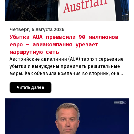
Четверг, 6 Августа 2026
Убытки AUA превысили 90 миллионов
евро — авиакомпания урезает
маршрутную сеть
Австрийские авиалинии (AUA) терпят серьезные
убытки и вынуждены принимать решительные
меры. Как объявила компания во вторник, она
отменяет рейсы по маршруту Вена —
Грац.Причиной столь жесткой экономии
Читать далее