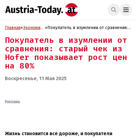
Главная
»
Экономика
»
Покупатель в изумлении от сравнения:
и Бизнес
старый чек из Hofer показывает рост
Покупатель в изумлении от
цен на 80%
сравнения: старый чек из
Hofer показывает рост цен
на 80%
Воскресенье, 11 Мая 2025
Реклама
Жизнь становится все дороже, и покупатели