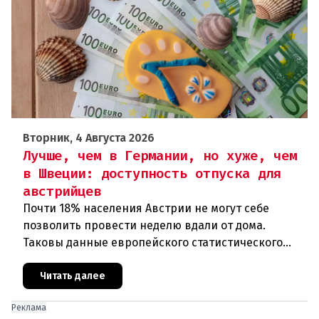
Вторник, 4 Августа 2026
Лучше, чем в Германии, но хуже, чем
в Швеции: доступность отпуска для
австрийцев
Почти 18% населения Австрии не могут себе
позволить провести неделю вдали от дома.
Таковы данные европейского статистического
агентства Eurostat за 2025 год. И хотя ситуация в
стране выглядит лучше ср
Читать далее
Реклама