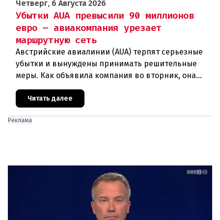
Четверг, 6 Августа 2026
Убытки AUA превысили 90 миллионов
евро — авиакомпания урезает
маршрутную сеть
Австрийские авиалинии (AUA) терпят серьезные
убытки и вынуждены принимать решительные
меры. Как объявила компания во вторник, она
отменяет рейсы по маршруту Вена —
Грац.Причиной столь жесткой экономии
Читать далее
Реклама