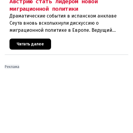
Австрию стать лидером новой
миграционной политики
Драматические события в испанском анклаве
Сеута вновь всколыхнули дискуссию о
миграционной политике в Европе. Ведущий
эксперт по миграции Джеральд Кнаус, один из
архитекторов соглашения ЕС-Турция 2016
Читать далее
Реклама