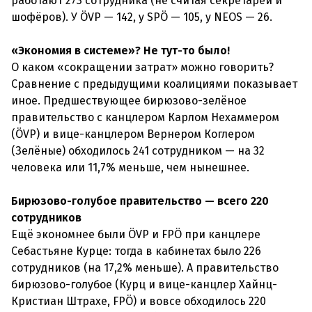
работают 273 сотрудника (не считая секретарей и
шофёров). У ÖVP — 142, у SPÖ — 105, у NEOS — 26.
«Экономия в системе»? Не тут-то было!
О каком «сокращении затрат» можно говорить?
Сравнение с предыдущими коалициями показывает
иное. Предшествующее бирюзово-зелёное
правительство с канцлером Карлом Нехаммером
(ÖVP) и вице-канцлером Вернером Коглером
(Зелёные) обходилось 241 сотрудником — на 32
человека или 11,7% меньше, чем нынешнее.
Бирюзово-голубое правительство — всего 220
сотрудников
Ещё экономнее были ÖVP и FPÖ при канцлере
Себастьяне Курце: тогда в кабинетах было 226
сотрудников (на 17,2% меньше). А правительство
бирюзово-голубое (Курц и вице-канцлер Хайнц-
Кристиан Штрахе, FPÖ) и вовсе обходилось 220