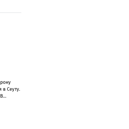
орону
 в Сеуту.
.В