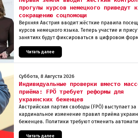
прогулы курсов немецкого приведут к
сокращению соцпомощи
Верхняя Австрия вводит жёсткие правила посе
курсов немецкого языка. Теперь участие и прису
занятиях будут фиксироваться в цифровом фор
ежедневно. Те, кто без уважительной причины п
Читать далее
Суббота, 8 Августа 2026
Индивидуальные проверки вместо масс
приёма: FPÖ требует реформы для
украинских беженцев
Австрийская партия свободы (FPÖ) выступает за
кардинальное изменение правил приёма украин
беженцев. Политики требуют отменить автомат
предоставление убежища и ввести индивидуаль
проверки
Читать далее