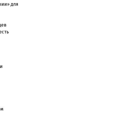
рии» для
цев
есть
ти
ом