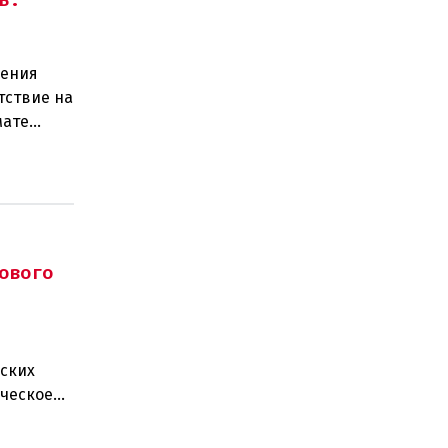
щения
тствие на
мате
ро
ового
ских
ическое
ные