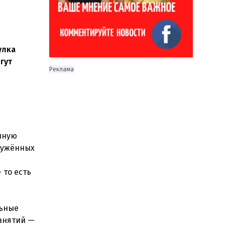
улка
гут
Реклама
чную
ружённых
 то есть
льные
занятий —