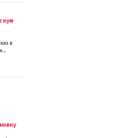
скую
каз в
м
изаций,
новку