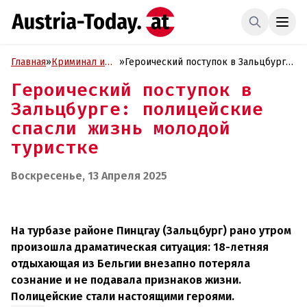
Главная
»
Криминал и
»
Героический поступок в Зальцбурге:
Проиcшествия
полицейские спасли жизнь молодой
Героический поступок в
туристке
Зальцбурге: полицейские
спасли жизнь молодой
туристке
Воскресенье, 13 Апреля 2025
На турбазе районе Пинцгау (Зальцбург) рано утром
произошла драматическая ситуация: 18-летняя
отдыхающая из Бельгии внезапно потеряла
сознание и не подавала признаков жизни.
Полицейские стали настоящими героями.