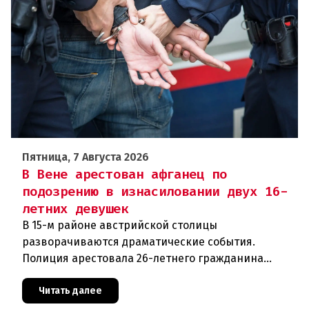
Пятница, 7 Августа 2026
В Вене арестован афганец по
подозрению в изнасиловании двух 16-
летних девушек
В 15-м районе австрийской столицы
разворачиваются драматические события.
Полиция арестовала 26-летнего гражданина
Афганистана по подозрению в изнасиловании
двух 16-летних девушек.Вызов полиции и задер
Читать далее