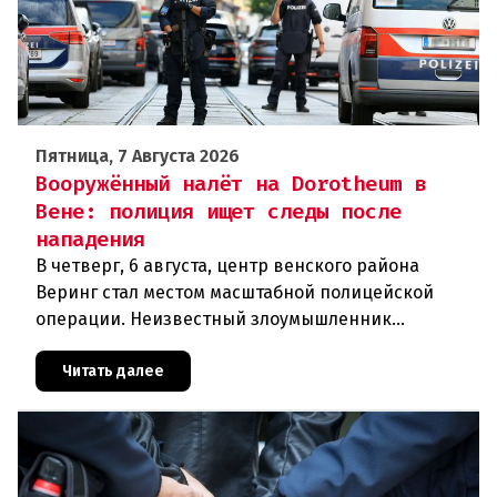
Пятница, 7 Августа 2026
Вооружённый налёт на Dorotheum в
Вене: полиция ищет следы после
нападения
В четверг, 6 августа, центр венского района
Веринг стал местом масштабной полицейской
операции. Неизвестный злоумышленник
совершил вооружённое нападение на филиал
знаменитого аукционного дома Dorotheu
Читать далее