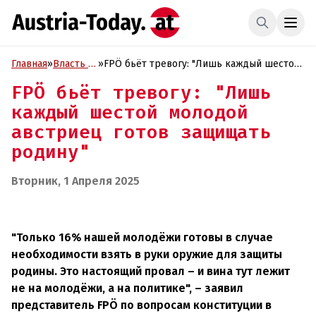
Главная
»
Власть и
»
FPÖ бьёт тревогу: "Лишь каждый шестой
Политика
молодой австриец готов защищать
FPÖ бьёт тревогу: "Лишь
родину"
каждый шестой молодой
австриец готов защищать
родину"
Вторник, 1 Апреля 2025
"Только 16% нашей молодёжи готовы в случае
необходимости взять в руки оружие для защиты
родины. Это настоящий провал – и вина тут лежит
не на молодёжи, а на политике", – заявил
представитель FPÖ по вопросам конституции в