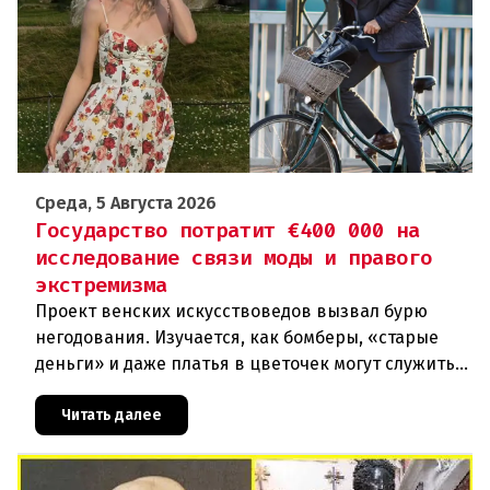
Среда, 5 Августа 2026
Государство потратит €400 000 на
исследование связи моды и правого
экстремизма
Проект венских искусствоведов вызвал бурю
негодования. Изучается, как бомберы, «старые
деньги» и даже платья в цветочек могут служить
инструментом пропаганды. Оппоненты требуют
ответа от министра наук
Читать далее