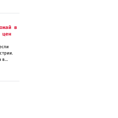
ожай в
 цен
если
стрии.
а в
тов.