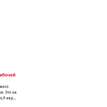
абочей
ежего
и. Это на
4,9 евро).