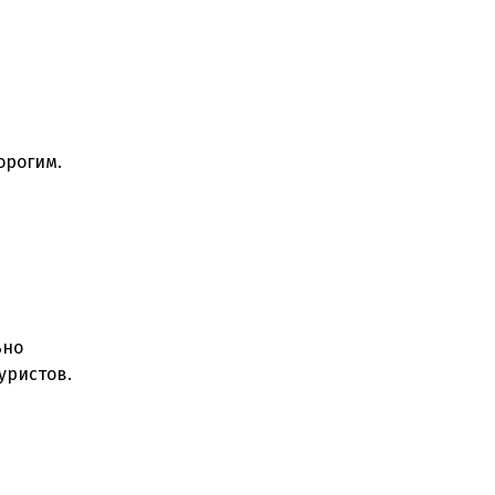
орогим.
ьно
уристов.