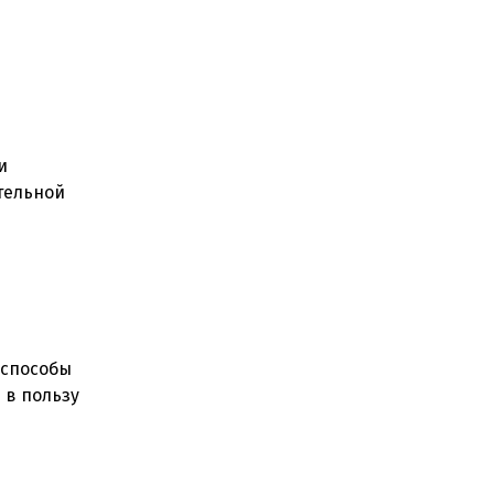
и
тельной
 способы
 в пользу