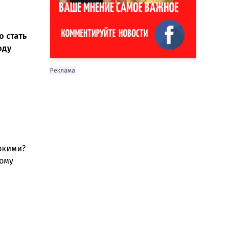
о стать
оду
Реклама
окими?
ному