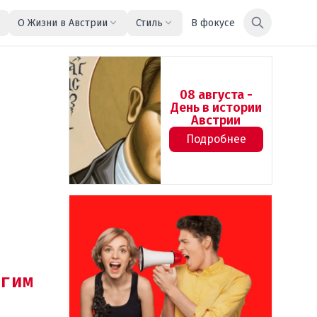
О Жизни в Австрии
Стиль
В фокусе
08 августа -
День в истории
Австрии
Подробнее
гим