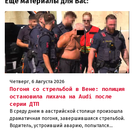
Еще материалы для Вас:
Четверг, 6 Августа 2026
Погоня со стрельбой в Вене: полиция
остановила лихача на Audi после
серии ДТП
В среду днем в австрийской столице произошла
драматичная погоня, завершившаяся стрельбой.
Водитель, устроивший аварию, попытался
скрыться от полиции, спровоцировав несколько