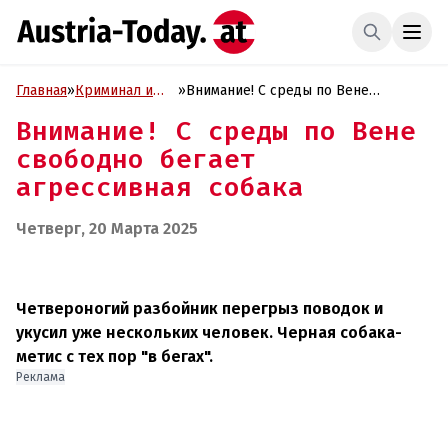
Главная
»
Криминал и
»
Внимание! С среды по Вене
Проиcшествия
свободно бегает агрессивная собака
Внимание! С среды по Вене
свободно бегает
агрессивная собака
Четверг, 20 Марта 2025
Четвероногий разбойник перегрыз поводок и
укусил уже нескольких человек. Черная собака-
метис с тех пор "в бегах".
Реклама