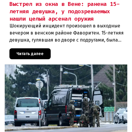
Выстрел из окна в Вене: ранена 15-
летняя девушка, у подозреваемых
нашли целый арсенал оружия
Шокирующий инцидент произошел в выходные
вечером в венском районе Фаворитен. 15-летняя
девушка, гулявшая во дворе с подругами, была
ранена выстрелом из пневматического оружия.
Полиция задержала двух п
Читать далее