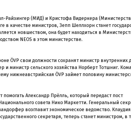
нл-Райзингер (МИД) и Кристофа Видеркера (Министерст
яге в качестве министров, Зепп Шеллхорн станет госуда
вляется новшеством, она будет находиться в Министерст
водством NEOS в этом министерстве.
роне ÖVP свои должности сохранят министр внутренних 
р и министр сельского хозяйства Норберт Тотшниг. Ком
 чему нижнеавстрийская ÖVP займет половину министерс
ет помогать Александр Прёлль, который передаст пост
 Национального совета Нико Маркетти. Генеральный сек
андорфер возглавит экономическое ведомство. Клаудия
ударственного секретаря, теперь станет министром, в 