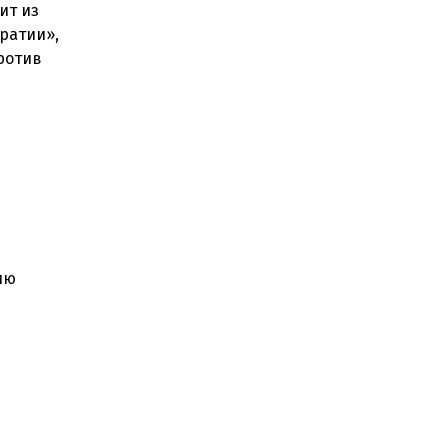
ит из
ратии»,
ротив
ию