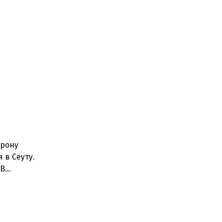
орону
 в Сеуту.
.В