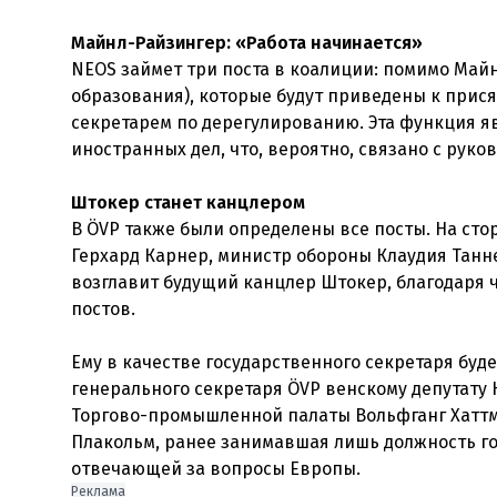
Майнл-Райзингер: «Работа начинается»
NEOS займет три поста в коалиции: помимо Май
образования), которые будут приведены к прис
секретарем по дерегулированию. Эта функция я
иностранных дел, что, вероятно, связано с руко
Штокер станет канцлером
В ÖVP также были определены все посты. На сто
Герхард Карнер, министр обороны Клаудия Танне
возглавит будущий канцлер Штокер, благодаря
постов.
Ему в качестве государственного секретаря буд
генерального секретаря ÖVP венскому депутату
Торгово-промышленной палаты Вольфганг Хаттм
Плакольм, ранее занимавшая лишь должность гос
отвечающей за вопросы Европы.
Реклама