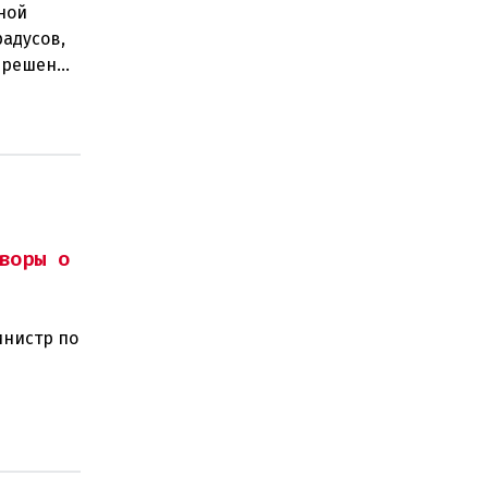
ной
радусов,
а решение
 н
воры о
инистр по
ного