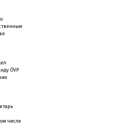
во
рственным
ве
дел
анду ÖVP
ких
ретарь
том числе