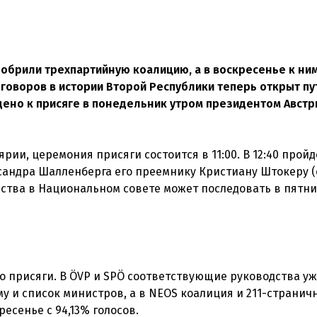
добрили трехпартийную коалицию, а в воскресенье к ни
говоров в истории Второй Республики теперь открыт пу
дено к присяге в понедельник утром президентом Австр
ии, церемония присяги состоится в 11:00. В 12:40 пройд
андра Шалленберга его преемнику Кристиану Штокеру (
ьства в Национальном совете может последовать в пятни
до присяги. В ÖVP и SPÖ соответствующие руководства уж
 и список министров, а в NEOS коалиция и 211-странич
сенье с 94,13% голосов.