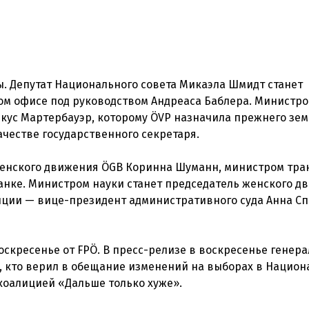
. Депутат Национального совета Микаэла Шмидт станет
ом офисе под руководством Андреаса Баблера. Министр
кус Мартербауэр, которому ÖVP назначила прежнего зе
честве государственного секретаря.
женского движения ÖGB Коринна Шуманн, министром тра
нке. Министром науки станет председатель женского д
иции — вице-президент административного суда Анна Сп
оскресенье от FPÖ. В пресс-релизе в воскресенье генер
е, кто верил в обещание изменений на выборах в Нацио
 коалицией «Дальше только хуже».