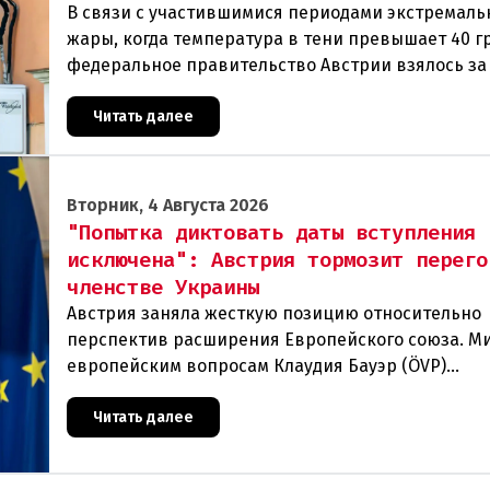
В связи с участившимися периодами экстремаль
жары, когда температура в тени превышает 40 г
федеральное правительство Австрии взялось з
проблемы перегрева жилых помещений. В среду
Читать далее
Вторник, 4 Августа 2026
"Попытка диктовать даты вступления
исключена": Австрия тормозит перего
членстве Украины
Австрия заняла жесткую позицию относительно
перспектив расширения Европейского союза. М
европейским вопросам Клаудия Бауэр (ÖVP)
категорически исключила возможность ускорен
присоединения
Читать далее