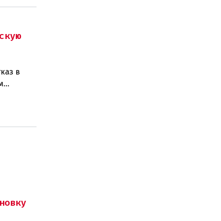
скую
каз в
м
изаций,
новку