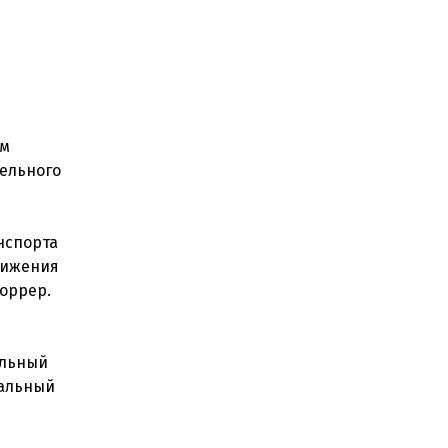
ом
мельного
нспорта
вижения
оррер.
альный
нальный