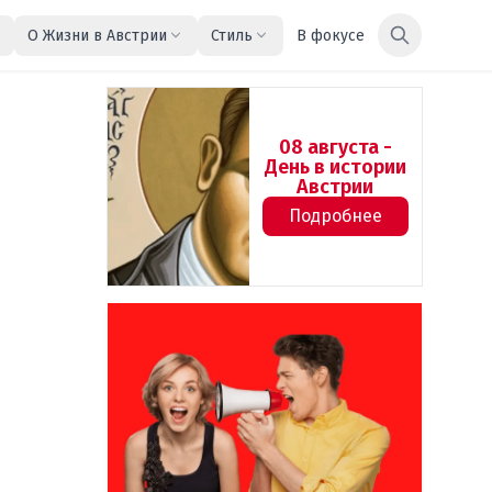
О Жизни в Австрии
Стиль
В фокусе
08 августа -
День в истории
Австрии
Подробнее