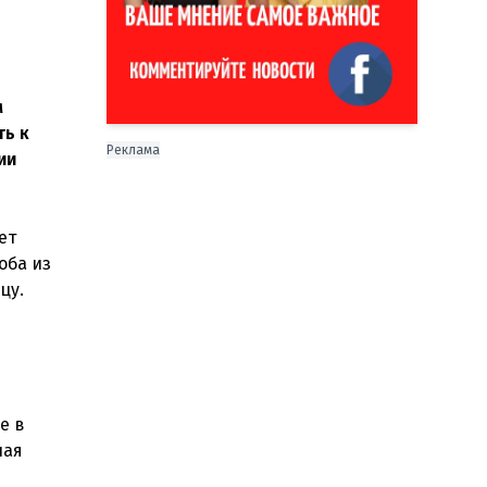
м
ть к
Реклама
ии
ет
оба из
цу.
е в
ная