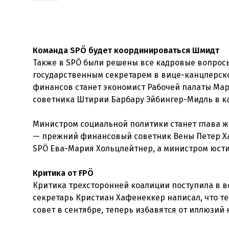
Команда SPÖ будет координироваться Шмидт
Также в SPÖ были решены все кадровые вопросы
государственным секретарем в вице-канцлерск
финансов станет экономист Рабочей палаты Мар
советника Штирии Барбару Эйбингер-Мидль в ка
Министром социальной политики станет глава 
— прежний финансовый советник Вены Петер Ха
SPÖ Ева-Мария Хольцлейтнер, а министром юст
Критика от FPÖ
Критика трехсторонней коалиции поступила в в
секретарь Кристиан Хафенеккер написал, что т
совет в сентябре, теперь избавятся от иллюзий