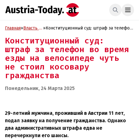
Главная
»
Власть и
»
Конституционный суд: штраф за телефон
Политика
во время езды на велосипеде чуть не
Конституционный суд:
стоил косовару гражданства
штраф за телефон во время
езды на велосипеде чуть
не стоил косовару
гражданства
Понедельник, 24 Марта 2025
29-летний мужчина, проживший в Австрии 11 лет,
подал заявку на получение гражданства. Однако
два административных штрафа едва не
перечеркнули его шансы.