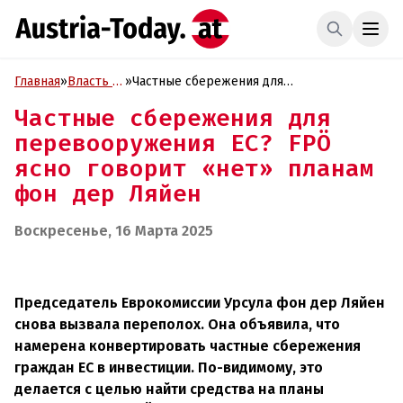
Главная
»
Власть и
»
Частные сбережения для
Политика
перевооружения ЕС? FPÖ ясно говорит
Частные сбережения для
«нет» планам фон дер Ляйен
перевооружения ЕС? FPÖ
ясно говорит «нет» планам
фон дер Ляйен
Воскресенье, 16 Марта 2025
Председатель Еврокомиссии Урсула фон дер Ляйен
снова вызвала переполох. Она объявила, что
намерена конвертировать частные сбережения
граждан ЕС в инвестиции. По-видимому, это
делается с целью найти средства на планы