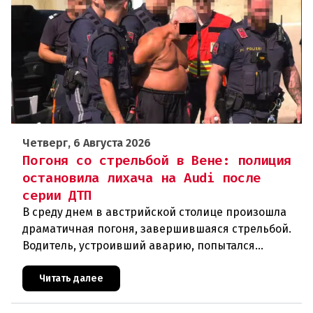
Четверг, 6 Августа 2026
Погоня со стрельбой в Вене: полиция
остановила лихача на Audi после
серии ДТП
В среду днем в австрийской столице произошла
драматичная погоня, завершившаяся стрельбой.
Водитель, устроивший аварию, попытался
скрыться от полиции, спровоцировав несколько
новых столкновений.Что слу
Читать далее