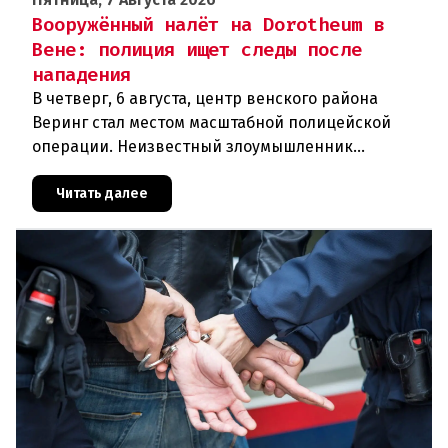
Вооружённый налёт на Dorotheum в
Вене: полиция ищет следы после
нападения
В четверг, 6 августа, центр венского района
Веринг стал местом масштабной полицейской
операции. Неизвестный злоумышленник
совершил вооружённое нападение на филиал
знаменитого аукционного дома Dorotheu
Читать далее