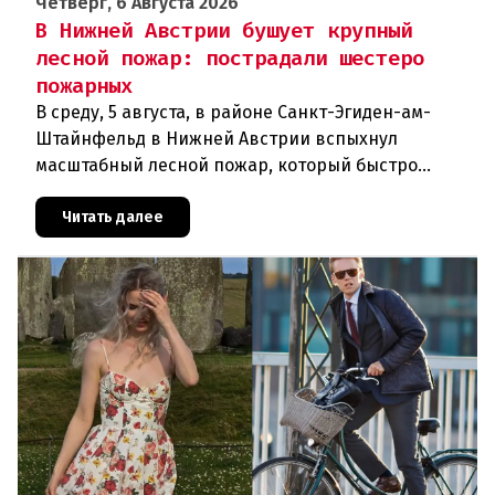
Четверг, 6 Августа 2026
В Нижней Австрии бушует крупный
лесной пожар: пострадали шестеро
пожарных
В среду, 5 августа, в районе Санкт-Эгиден-ам-
Штайнфельд в Нижней Австрии вспыхнул
масштабный лесной пожар, который быстро
распространился на площадь около 100 гектаров.
В ходе тушения пострадали шесте
Читать далее