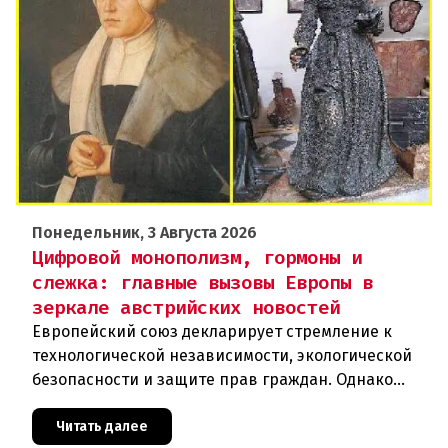
Понедельник, 3 Августа 2026
Цифровой монополизм, гормоны и
слежка: главные вызовы Европы в
зеркале австрийских новостей
Европейский союз декларирует стремление к
технологической независимости, экологической
безопасности и защите прав граждан. Однако
последние события в Австрии и решение
Брюсселя показывают: реальная п
Читать далее