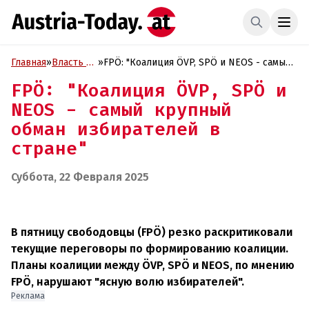
Главная
»
Власть и
»
FPÖ: "Коалиция ÖVP, SPÖ и NEOS - самый
Политика
крупный обман избирателей в стране"
FPÖ: "Коалиция ÖVP, SPÖ и
NEOS - самый крупный
обман избирателей в
стране"
Суббота, 22 Февраля 2025
В пятницу свободовцы (FPÖ) резко раскритиковали
текущие переговоры по формированию коалиции.
Планы коалиции между ÖVP, SPÖ и NEOS, по мнению
FPÖ, нарушают "ясную волю избирателей".
Реклама