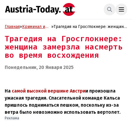
Главная
»
Криминал и
»
Трагедия на Гросглокнере: женщина
Проиcшествия
замерзла насмерть во время
Трагедия на Гросглокнере:
восхождения
женщина замерзла насмерть
во время восхождения
Понедельник, 20 Января 2025
На
самой высокой вершине Австри
и произошла
ужасная трагедия. Спасательной команде Кальса
пришлось подниматься пешком, поскольку из-за
ветра было невозможно использовать вертолет.
Реклама