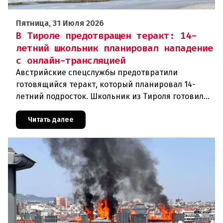
Пятница, 31 Июля 2026
В Тироле предотвращен теракт: 14-
летний школьник планировал нападение
с онлайн-трансляцией
Австрийские спецслужбы предотвратили
готовящийся теракт, который планировал 14-
летний подросток. Школьник из Тироля готовил
нападение на религиозные учреждения и
намеревался транслировать свои действи
Читать далее