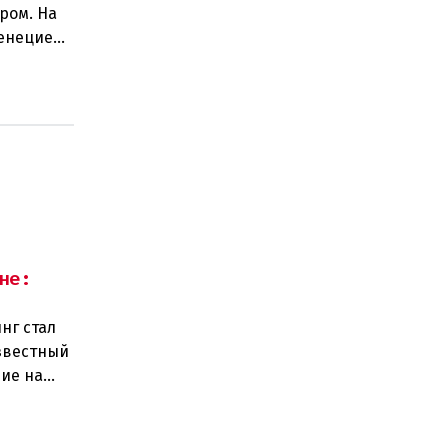
ром. На
Венецией
не:
нг стал
звестный
ие на