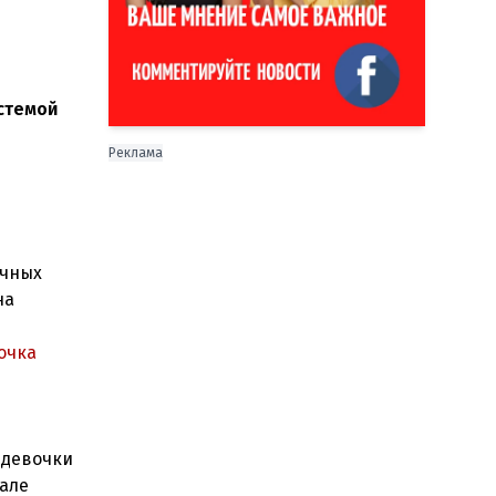
истемой
Реклама
ичных
на
очка
 девочки
чале