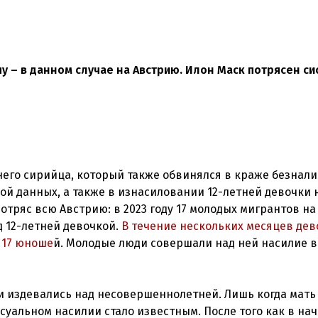
у – в данном случае на Австрию. Илон Маск потрясен с
него сирийца, который также обвинялся в краже безнал
ой данных, а также в изнасиловании 12-летней девочки 
отряс всю Австрию: в 2023 году 17 молодых мигрантов на
 12-летней девочкой.
В течение нескольких месяцев дев
 17 юноше
й. Молодые люди совершали над ней насилие в
ки издевались над несовершеннолетней. Лишь когда мать
ексуальном насилии стало известным. После того как в на