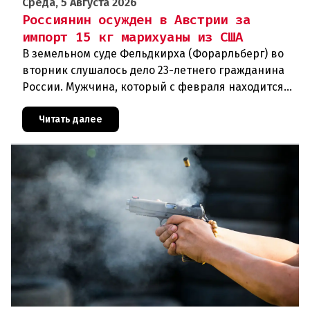
Среда, 5 Августа 2026
Россиянин осужден в Австрии за
импорт 15 кг марихуаны из США
В земельном суде Фельдкирха (Форарльберг) во
вторник слушалось дело 23-летнего гражданина
России. Мужчина, который с февраля находится
под стражей, обвинялся в том, что на протяжении
полугода организо
Читать далее