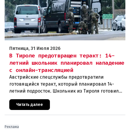
Пятница, 31 Июля 2026
В Тироле предотвращен теракт: 14-
летний школьник планировал нападение
с онлайн-трансляцией
Австрийские спецслужбы предотвратили
готовящийся теракт, который планировал 14-
летний подросток. Школьник из Тироля готовил
нападение на религиозные учреждения и
намеревался транслировать свои действи
Читать далее
Реклама