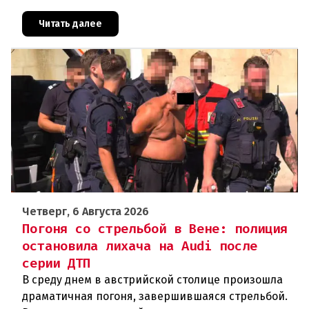
совершил вооружённое нападение на филиал
знаменитого аукционного дома Dorotheu
Читать далее
Четверг, 6 Августа 2026
Погоня со стрельбой в Вене: полиция
остановила лихача на Audi после
серии ДТП
В среду днем в австрийской столице произошла
драматичная погоня, завершившаяся стрельбой.