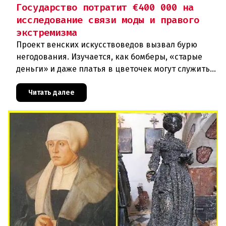
Государство потратит €400 000 на
исследование связи моды и правого
экстремизма
Проект венских искусствоведов вызвал бурю
негодования. Изучается, как бомберы, «старые
деньги» и даже платья в цветочек могут служить
инструментом пропаганды. Оппоненты требуют
ответа от министра наук
Читать далее