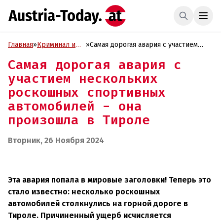
Главная
»
Криминал и
»
Самая дорогая авария с участием
Проиcшествия
нескольких роскошных спортивных
Самая дорогая авария с
автомобилей - она произошла в
участием нескольких
Тироле
роскошных спортивных
автомобилей - она
произошла в Тироле
Вторник, 26 Ноября 2024
Эта авария попала в мировые заголовки! Теперь это
стало известно: несколько роскошных
автомобилей столкнулись на горной дороге в
Тироле. Причиненный ущерб исчисляется