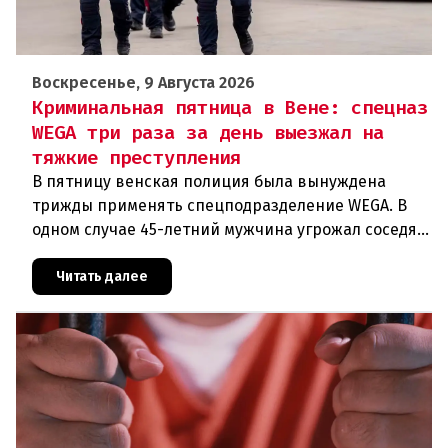
Воскресенье, 9 Августа 2026
Криминальная пятница в Вене: спецназ
WEGA три раза за день выезжал на
тяжкие преступления
В пятницу венская полиция была вынуждена
трижды применять спецподразделение WEGA. В
одном случае 45-летний мужчина угрожал соседям
кухонным ножом, в другом — 68-летний брат
набросился на родственника
Читать далее