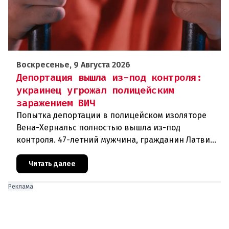
Воскресенье, 9 Августа 2026
Депортация вышла из-под контроля:
украинец угрожал полицейским
заражением ВИЧ
Попытка депортации в полицейском изоляторе
Вена-Хернальс полностью вышла из-под
контроля. 47-летний мужчина, гражданин Латвии,
уроженец Украины, ранее судимый за грабёж,
оказал ожесточённое сопротивле
Читать далее
Реклама