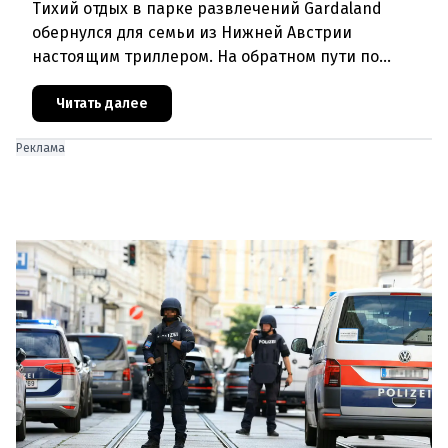
Тихий отдых в парке развлечений Gardaland
обернулся для семьи из Нижней Австрии
настоящим триллером. На обратном пути по
автостраде между Вероной и Венецией их машина
подверглась обстрелу, за которым
Читать далее
Реклама