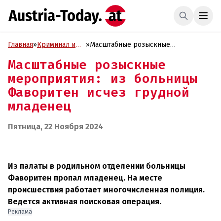
Главная
»
Криминал и
»
Масштабные розыскные
Проиcшествия
мероприятия: из больницы
Масштабные розыскные
Фаворитен исчез грудной младенец
мероприятия: из больницы
Фаворитен исчез грудной
младенец
Пятница, 22 Ноября 2024
Из палаты в родильном отделении больницы
Фаворитен пропал младенец. На месте
происшествия работает многочисленная полиция.
Ведется активная поисковая операция.
Реклама