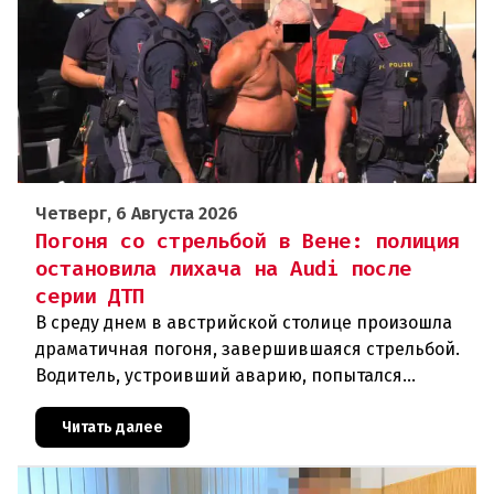
Четверг, 6 Августа 2026
Погоня со стрельбой в Вене: полиция
остановила лихача на Audi после
серии ДТП
В среду днем в австрийской столице произошла
драматичная погоня, завершившаяся стрельбой.
Водитель, устроивший аварию, попытался
скрыться от полиции, спровоцировав несколько
новых столкновений.Что слу
Читать далее