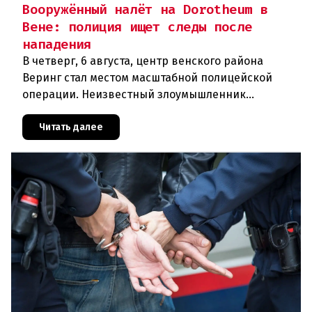
Вооружённый налёт на Dorotheum в
Вене: полиция ищет следы после
нападения
В четверг, 6 августа, центр венского района
Веринг стал местом масштабной полицейской
операции. Неизвестный злоумышленник
совершил вооружённое нападение на филиал
знаменитого аукционного дома Dorotheu
Читать далее