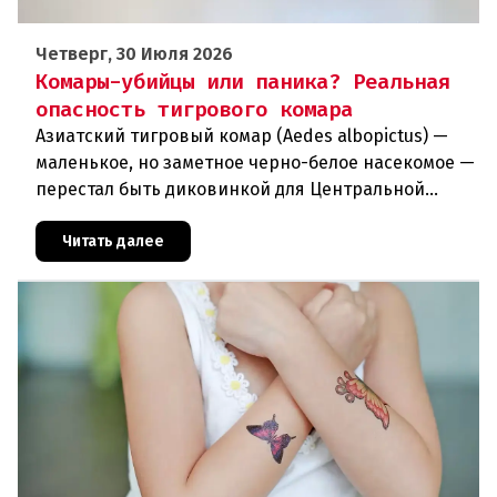
Четверг, 30 Июля 2026
Комары-убийцы или паника? Реальная
опасность тигрового комара
Азиатский тигровый комар (Aedes albopictus) —
маленькое, но заметное черно-белое насекомое —
перестал быть диковинкой для Центральной
Европы. За последние годы он прочно
обосновался в регионе и теперь
Читать далее