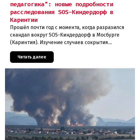
педагогика": новые подробности
расследования SOS-Киндердорф в
Каринтии
Прошёл почти год с момента, когда разразился
скандал вокруг SOS-Киндердорф в Мосбурге
(Каринтия). Изучение случаев сокрытия
преступлений против детей вылилось в
масштабное расследование, которое продо
Читать далее