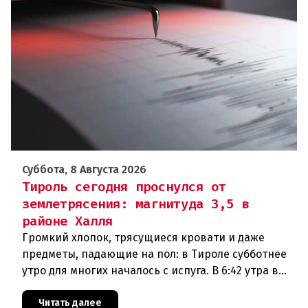
Суббота, 8 Августа 2026
Тироль сегодня проснулся от
землетрясения: магнитуда 3,5 в
районе Халля
Громкий хлопок, трясущиеся кровати и даже
предметы, падающие на пол: в Тироле субботнее
утро для многих началось с испуга. В 6:42 утра в
районе Халля произошло землетрясение.Данные
сейсмологовПо данны
Читать далее