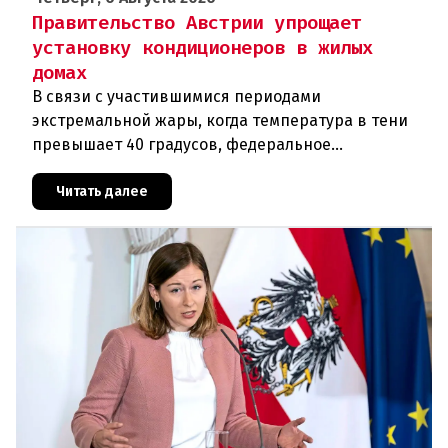
Правительство Австрии упрощает
установку кондиционеров в жилых
домах
В связи с участившимися периодами
экстремальной жары, когда температура в тени
превышает 40 градусов, федеральное
правительство Австрии взялось за решение
проблемы перегрева жилых помещений. В среду н
Читать далее