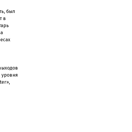
ь, был
т в
тарь
ла
лесах
выходов
 уровня
ter»,