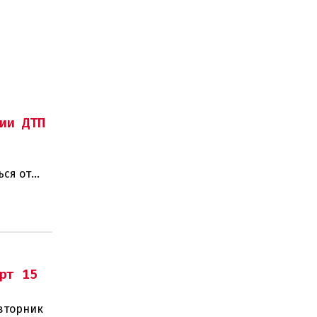
ии ДТП
ься от
рт 15
 вторник