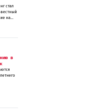
нг стал
звестный
ие на
нию в
к
аются
-летнего
олиции и