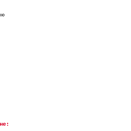
ию
не: