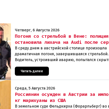
Четверг, 6 Августа 2026
Погоня со стрельбой в Вене: полиция
остановила лихача на Audi после сер
В среду днем в австрийской столице произошла
драматичная погоня, завершившаяся стрельбой.
Водитель, устроивший аварию, попытался скрыт
полиции, спровоцировав несколько новых
столкновений.Что слу
Читать далее
Среда, 5 Августа 2026
Россиянин осужден в Австрии за импо
кг марихуаны из США
В земельном суде Фельдкирха (Форарльберг) во