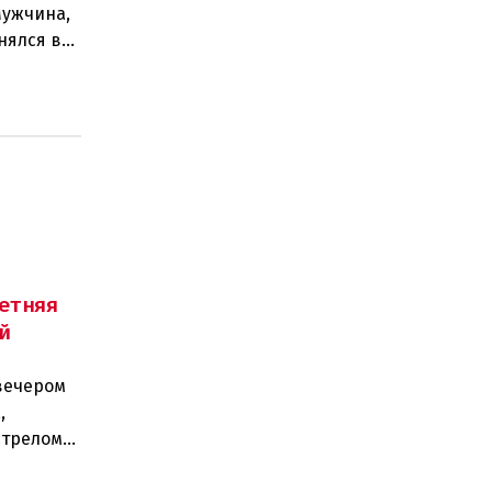
Мужчина,
нялся в
етняя
й
вечером
,
стрелом
двух п