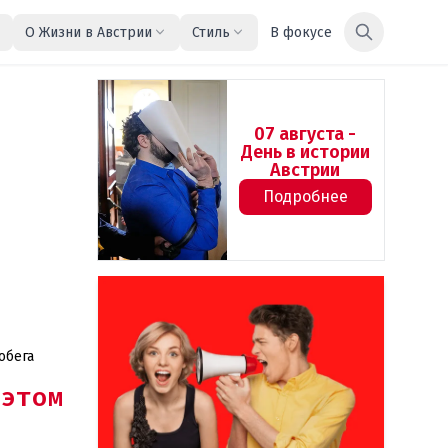
О Жизни в Австрии
Стиль
В фокусе
07 августа -
День в истории
Австрии
Подробнее
обега
этом