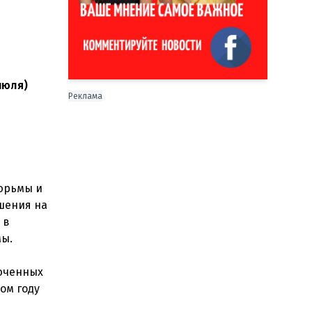
июля)
Реклама
тюрьмы и
шения на
 в
мы.
люченных
ом году