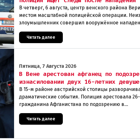
полиция ищет следы после нападения
В четверг, 6 августа, центр венского района Вери
местом масштабной полицейской операции. Неи
злоумышленник совершил вооружённое нападен
филиал знаменитого аукционного дома Dorotheu
Читать далее
Пятница, 7 Августа 2026
В Вене арестован афганец по подозре
изнасиловании двух 16-летних девуше
В 15-м районе австрийской столицы разворачив
драматические события. Полиция арестовала 26
гражданина Афганистана по подозрению в
изнасиловании двух 16-летних девушек.Вызов п
задер
Читать далее