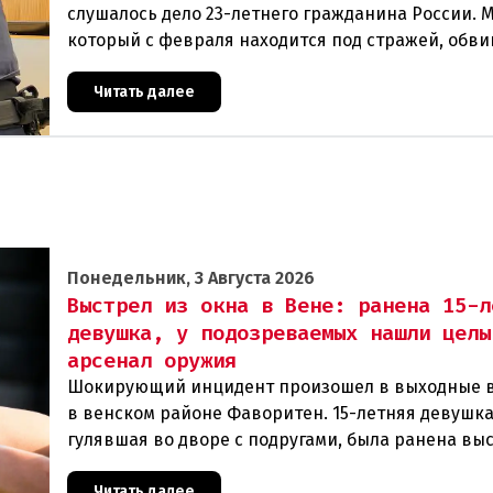
слушалось дело 23-летнего гражданина России. 
который с февраля находится под стражей, обви
том, что на протяжении полугода организо
Читать далее
Понедельник, 3 Августа 2026
Выстрел из окна в Вене: ранена 15-л
девушка, у подозреваемых нашли целы
арсенал оружия
Шокирующий инцидент произошел в выходные 
в венском районе Фаворитен. 15-летняя девушка
гулявшая во дворе с подругами, была ранена вы
из пневматического оружия. Полиция задержала 
Читать далее