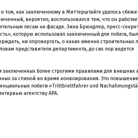
 том, как заключенному в Миттерштайге удалось сбежат
люченный, вероятно, воспользовался тем, что он работае
ительным лесам на фасаде. Зина Брюндлер, пресс-секре
сть», которую использовал заключенный для побега, бы
ерждать, ни опровергать, о каких именно строительных 
словам представителя департамента, до сих пор ведется
и заключенных более строгими правилами для внешних 
нных за спиной во время конвоирования. Это повышение
нциальные побеги «Trittbrettfahrer und Nachahmungstä
интервью агентству APA.