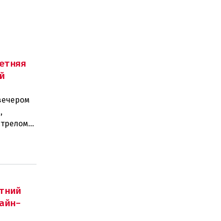
етняя
й
вечером
,
стрелом
двух п
тний
айн-