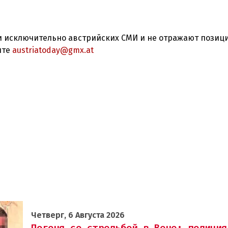
 исключительно австрийских СМИ и не отражают позиц
ите
austriatoday@gmx.at
Четверг, 6 Августа 2026
Погоня со стрельбой в Вене: полиция