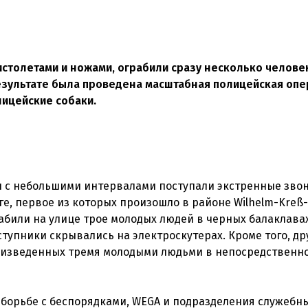
столетами и ножами, ограбили сразу несколько человек
езультате была проведена масштабная полицейская опер
лицейские собаки.
ны с небольшими интервалами поступали экстренные звон
, первое из которых произошло в районе Wilhelm-Kreß-P
абили на улице трое молодых людей в черных балаклавах
тупники скрывались на электроскутерах. Кроме того, др
роизведенных тремя молодыми людьми в непосредственн
 борьбе с беспорядками, WEGA и подразделения служебны