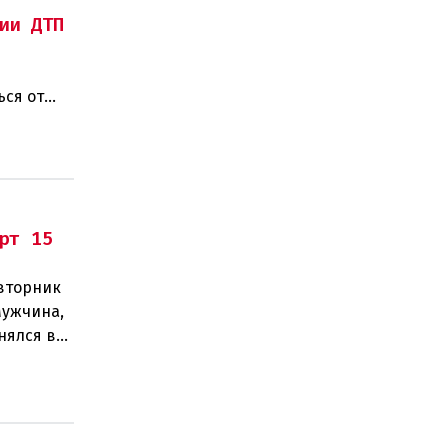
ии ДТП
ься от
рт 15
 вторник
Мужчина,
нялся в