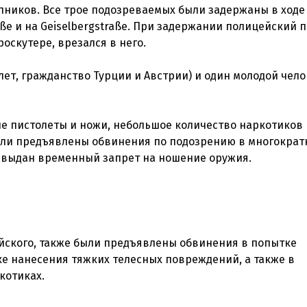
ников. Все трое подозреваемых были задержаны в ходе
ße и на Geiselbergstraße. При задержании полицейский 
роскутере, врезался в него.
лет, гражданство Турции и Австрии) и один молодой чело
ые пистолеты и ножи, небольшое количество наркотиков 
ыли предъявлены обвинения по подозрению в многократ
и выдан временный запрет на ношение оружия.
йского, также были предъявлены обвинения в попытке
е нанесения тяжких телесных повреждений, а также в
котиках.