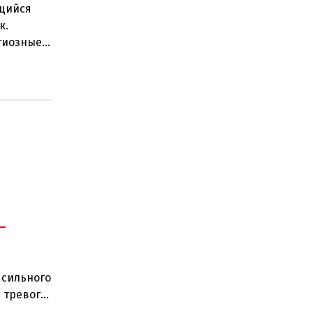
щийся
к.
гиозные
действи
-
 сильного
 тревоги
сь п