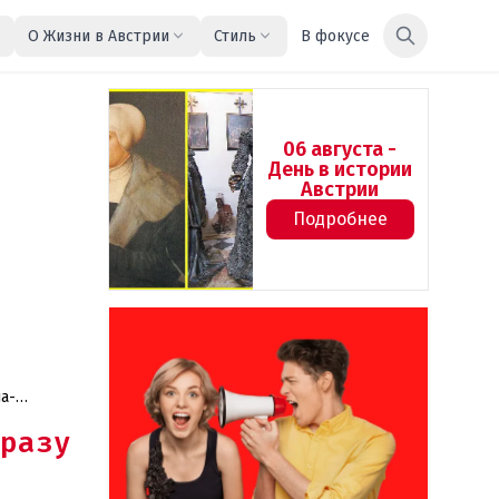
О Жизни в Австрии
Стиль
В фокусе
06 августа -
День в истории
Австрии
Подробнее
а-
разу