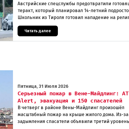
Австрийские спецслужбы предотвратили готовя
теракт, который планировал 14-летний подросто
Школьник из Тироля готовил нападение на рели
учреждения и намеревался транслировать свои 
Читать далее
Пятница, 31 Июля 2026
Серьезный пожар в Вене-Майдлинг: AT
Alert, эвакуация и 150 спасателей
В четверг в районе Вены-Майдлинг произошёл
масштабный пожар на крыше жилого дома. Из-за
задымления спасатели объявили третий уровень
и задействовали 36 единиц техники. Огонь удало