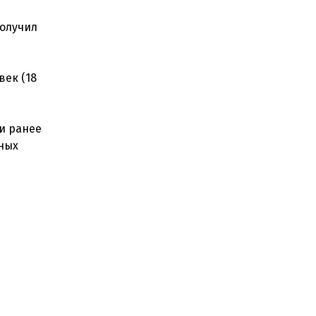
получил
век (18
и ранее
ных