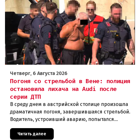
Четверг, 6 Августа 2026
Погоня со стрельбой в Вене: полиция
остановила лихача на Audi после
серии ДТП
В среду днем в австрийской столице произошла
драматичная погоня, завершившаяся стрельбой.
Водитель, устроивший аварию, попытался
скрыться от полиции, спровоцировав несколько
новых столкновений.Что слу
Читать далее