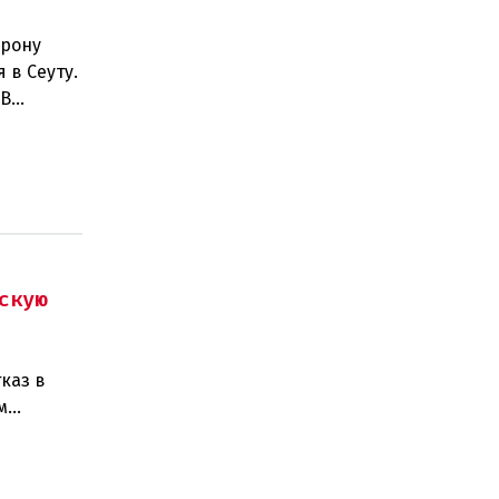
орону
 в Сеуту.
.В
скую
каз в
м
изаций,