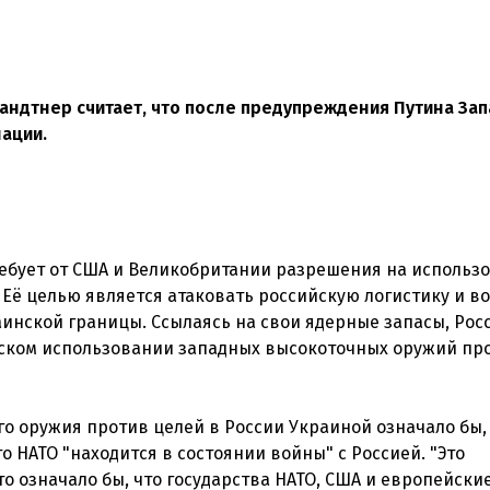
андтнер считает, что после предупреждения Путина Зап
лации.
ебует от США и Великобритании разрешения на использ
 Её целью является атаковать российскую логистику и в
инской границы. Ссылаясь на свои ядерные запасы, Рос
ском использовании западных высокоточных оружий пр
о оружия против целей в России Украиной означало бы,
 НАТО "находится в состоянии войны" с Россией. "Это
о означало бы, что государства НАТО, США и европейски