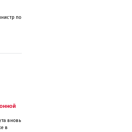
инистр по
ного
онной
ута вновь
е в