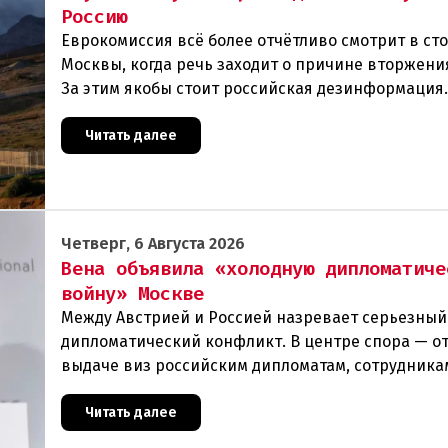
Россию
Еврокомиссия всё более отчётливо смотрит в ст
Москвы, когда речь заходит о причине вторжения
За этим якобы стоит российская дезинформация
течение нескольких дней около 72 000 человек п
Читать далее
Четверг, 6 Августа 2026
Вена объявила «холодную дипломатиче
войну» Москве
Между Австрией и Россией назревает серьезный
дипломатический конфликт. В центре спора — от
выдаче виз российским дипломатам, сотрудника
посольства и работникам международных орган
которые
Читать далее