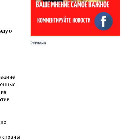
аду в
Реклама
ование
оенные
сия
отив
 по
е страны