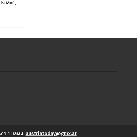
 Кнаус,
6
ься с нами:
austriatoday@gmx.at