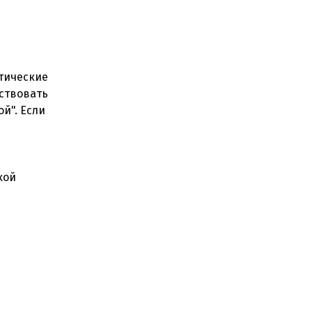
стические
йствовать
й". Если
кой