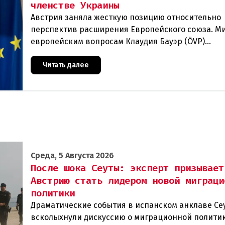
членстве Украины
Австрия заняла жесткую позицию относительно
перспектив расширения Европейского союза. М
европейским вопросам Клаудия Бауэр (ÖVP)
категорически исключила возможность ускорен
присоединения
Читать далее
Среда, 5 Августа 2026
После шока Сеуты: эксперт призывает
Австрию стать лидером новой миграци
политики
Драматические события в испанском анклаве Се
всколыхнули дискуссию о миграционной политик