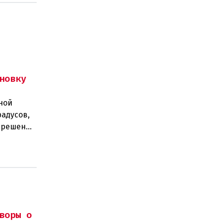
новку
ной
радусов,
а решение
 н
воры о