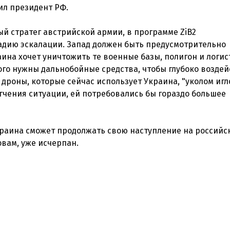
ил президент РФ.
й стратег австрийской армии, в программе ZiB2
тадию эскалации. Запад должен быть предусмотрительно
ина хочет уничтожить те военные базы, полигон и логи
того нужны дальнобойные средства, чтобы глубоко возде
 дроны, которые сейчас использует Украина, "уколом игло
гчения ситуации, ей потребовались бы гораздо большее
Украина сможет продолжать свою наступление на российс
овам, уже исчерпан.