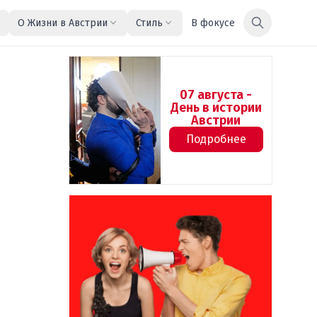
О Жизни в Австрии
Стиль
В фокусе
07 августа -
День в истории
Австрии
Подробнее