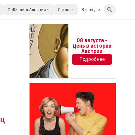
О Жизни в Австрии
Стиль
В фокусе
08 августа -
День в истории
Австрии
Подробнее
ц