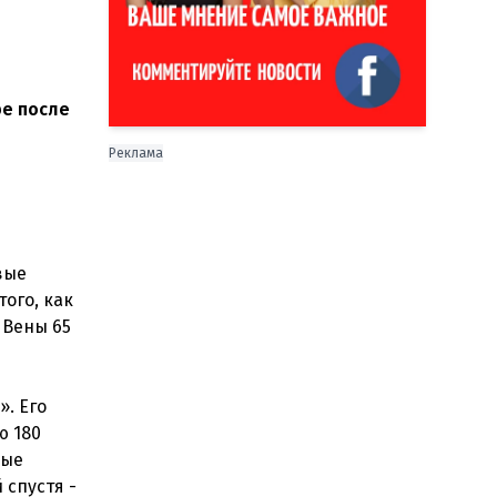
ре после
Реклама
вые
ого, как
 Вены 65
». Его
ю 180
вые
 спустя -