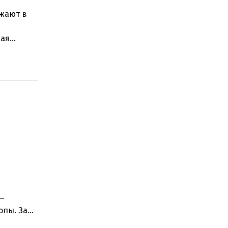
зжают в
кая
рагедия
 —
опы. За
е и