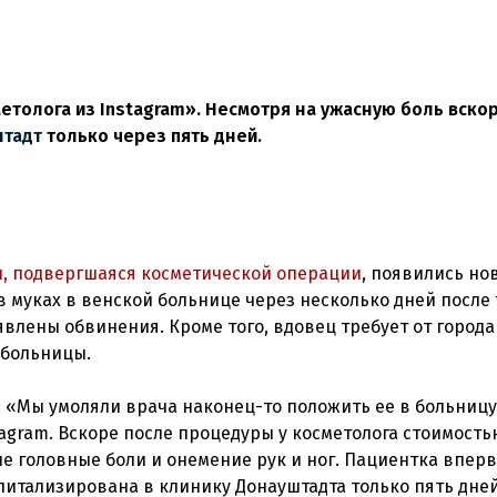
етолога из Instagram». Несмотря на ужасную боль вско
тадт
только через пять дней.
и, подвергшаяся косметической операции
, появились но
 муках в венской больнице через несколько дней после т
явлены обвинения. Кроме того, вдовец требует от города
з больницы.
: «Мы умоляли врача наконец-то положить ее в больницу
tagram. Вскоре после процедуры у косметолога стоимость
е головные боли и онемение рук и ног. Пациентка впер
питализирована в клинику Донауштадта только пять дней