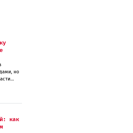
ку
е
в
дами, но
ласти
егионел
й: как
м