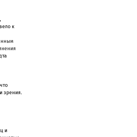
,
вело к
занным
инения
дта
что
и зрения.
ц и