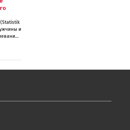
е
го
Statistik
мужчины и
леваний.