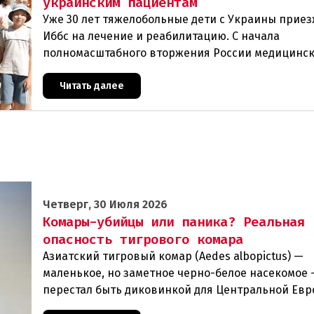
украинским пациентам
Уже 30 лет тяжелобольные дети с Украины прие
Иббс на лечение и реабилитацию. С начала
полномасштабного вторжения России медицинс
помощь на родине стала еще менее доступной.Т
Чернобыля
Читать далее
Четверг, 30 Июля 2026
Комары-убийцы или паника? Реальная
опасность тигрового комара
Азиатский тигровый комар (Aedes albopictus) —
маленькое, но заметное черно-белое насекомое
перестал быть диковинкой для Центральной Евр
последние годы он прочно обосновался в регион