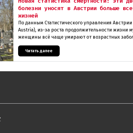
Новая статистика смертности: эти дв
болезни уносят в Австрии больше все
жизней
По данным Статистического управления Австрии (
Austria), из-за роста продолжительности жизни 
женщины всё чаще умирают от возрастных забо
В прошлом году в Австрии скончались
Читать далее
"