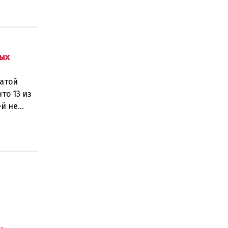
ых
латой
то 13 из
ей не