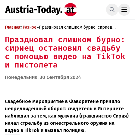
Главная
»
Разное
»
Праздновал слишком бурно: сириец
остановил свадьбу с помощью видео на
Праздновал слишком бурно:
TikTok и пистолета
сириец остановил свадьбу
с помощью видео на TikTok
и пистолета
Понедельник, 30 Сентября 2024
Свадебное мероприятие в Фаворитене приняло
непредвиденный оборот: свидетель в Интернете
наблюдал за тем, как мужчина (гражданство Сирия)
начал стрельбу из огнестрельного оружия на
видео в TikTok и вызвал полицию.