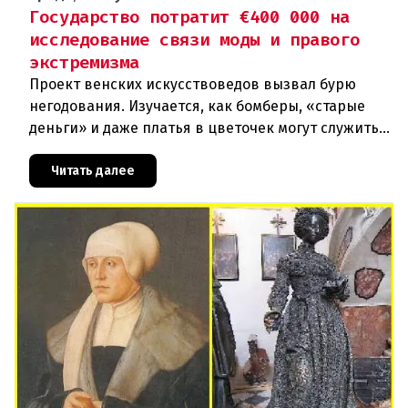
Государство потратит €400 000 на
исследование связи моды и правого
экстремизма
Проект венских искусствоведов вызвал бурю
негодования. Изучается, как бомберы, «старые
деньги» и даже платья в цветочек могут служить
инструментом пропаганды. Оппоненты требуют
ответа от министра наук
Читать далее