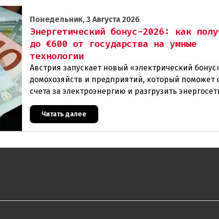
Понедельник, 3 Августа 2026
Энергетический бонус-2026: как полу
до €600 от государства на умные
технологии
Австрия запускает новый «электрический бонус»
домохозяйств и предприятий, который поможет 
счета за электроэнергию и разгрузить энергосет
Частные лица могут получить до 600 евро на уст
Читать далее