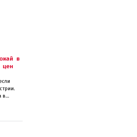
ожай в
 цен
если
стрии.
а в
тов.