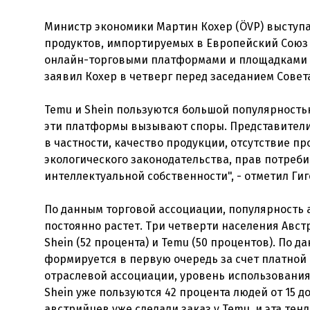
Министр экономики Мартин Кохер (ÖVP) выступа
продуктов, импортируемых в Европейский Союз 
онлайн-торговыми платформами и площадками з
заявил Кохер в четверг перед заседанием Совет
Temu и Shein пользуются большой популярностью
эти платформы вызывают споры. Представители
в частности, качество продукции, отсутствие пр
экологического законодательства, прав потреби
интеллектуальной собственности", - отметил Ги
По данным торговой ассоциации, популярность 
постоянно растет. Три четверти населения Австр
Shein (52 процента) и Temu (50 процентов). По 
формируется в первую очередь за счет платной
отраслевой ассоциации, уровень использования
Shein уже пользуются 42 процента людей от 15 до
австрийцев уже сделали заказ у Temu, и эта тен