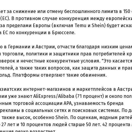
ет за снижение или отмену беспошлинного лимита в 150 
(ЕС). В противном случае конкуренция между европейск
а пределами Европы (включая Temu и Shein) будет иска
а ЕС по конкуренции в Брюсселе.
 в Германии и Австрии, отчасти благодаря низким цена
 торговли, политики и защитники прав потребителей кр
оверок и нечестные конкурентные условия. "Это касаетс
телей, а также таких вопросов, как защита данных и пра
гольд. Платформы отвергают такие обвинения.
азиатских интернет-магазинов и маркетплейсов в Австр
ии уже знают AliExpress/Alibaba (71 процент) и около п
данным торговой ассоциации APA, узнаваемость бренда
 рекламы в социальных сетях и поисковых системах. По 
 также высок, особенно Shein. По оценкам, модным рите
 27 лет и 10 процентов людей старше 50 лет. 42 процента
денция резко возрастает.