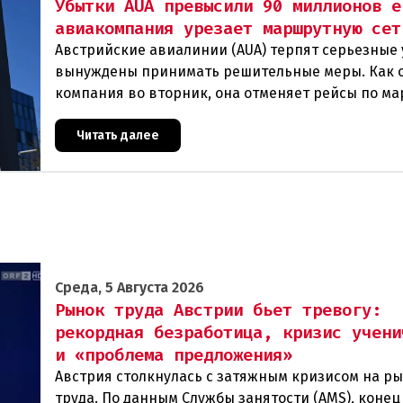
Убытки AUA превысили 90 миллионов е
авиакомпания урезает маршрутную сет
Австрийские авиалинии (AUA) терпят серьезные 
вынуждены принимать решительные меры. Как 
компания во вторник, она отменяет рейсы по м
Вена — Грац.Причиной столь жесткой экономии
Читать далее
Среда, 5 Августа 2026
Рынок труда Австрии бьет тревогу:
рекордная безработица, кризис учени
и «проблема предложения»
Австрия столкнулась с затяжным кризисом на р
труда. По данным Службы занятости (AMS), конец