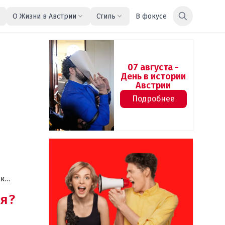
О Жизни в Австрии
Стиль
В фокусе
07 августа -
День в истории
Австрии
Подробнее
 к
я?