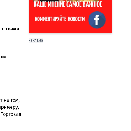
арствами
Реклама
тия
 на том,
примеру,
 Торговая