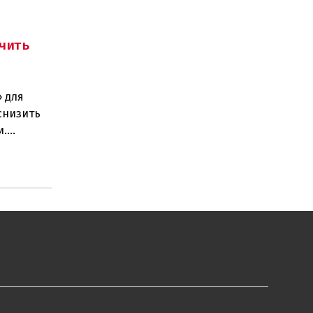
чить
 для
снизить
и.
ано