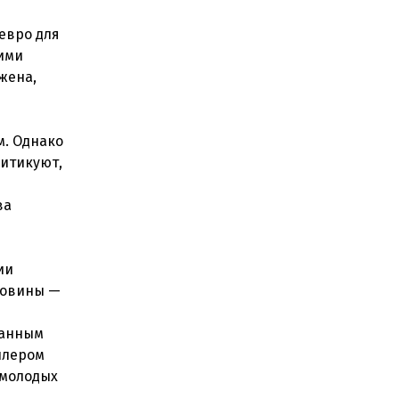
евро для
ими
жена,
м. Однако
итикуют,
я
ва
ии
оловины —
данным
йлером
 молодых