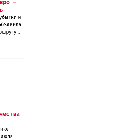
вро —
ь
убытки и
объявила
аршруту
чества
ынке
 июля