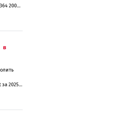
364 200
рабо
 в
волить
 за 2025