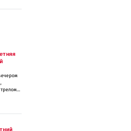
етняя
й
вечером
,
стрелом
двух п
тний