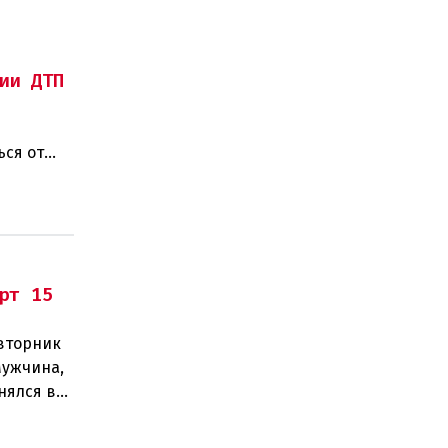
ии ДТП
ься от
рт 15
 вторник
Мужчина,
нялся в