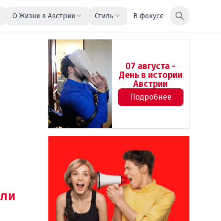
О Жизни в Австрии
Стиль
В фокусе
07 августа -
День в истории
Австрии
Подробнее
ли