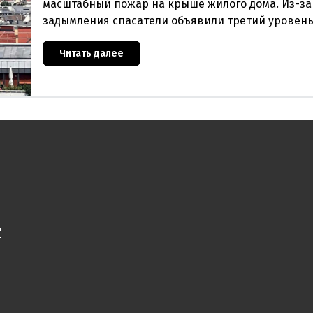
масштабный пожар на крыше жилого дома. Из-за
задымления спасатели объявили третий уровень
и задействовали 36 единиц техники. Огонь удало
Читать далее
"