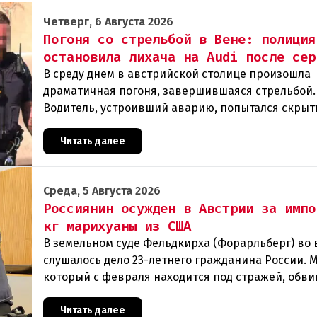
Четверг, 6 Августа 2026
Погоня со стрельбой в Вене: полиция
остановила лихача на Audi после сер
В среду днем в австрийской столице произошла
драматичная погоня, завершившаяся стрельбой.
Водитель, устроивший аварию, попытался скрыт
полиции, спровоцировав несколько новых
столкновений.Что слу
Читать далее
Среда, 5 Августа 2026
Россиянин осужден в Австрии за импо
кг марихуаны из США
В земельном суде Фельдкирха (Форарльберг) во
слушалось дело 23-летнего гражданина России. 
который с февраля находится под стражей, обви
том, что на протяжении полугода организо
Читать далее