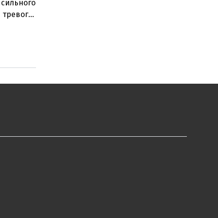
 сильного
 тревоги
сь п