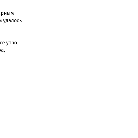
жарным
м удалось
е утро.
а,