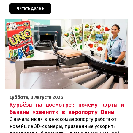
районе Халля произошло землетрясение.Данные
сейсмологовПо данны
Читать далее
Суббота, 8 Августа 2026
Курьёзы на досмотре: почему карты и
бананы «звенят» в аэропорту Вены
С начала июля в венском аэропорту работают
новейшие 3D-сканеры, призванные ускорить