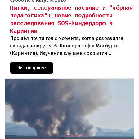
Пытки, сексуальное насилие и "чёрная
педагогика": новые подробности
расследования SOS-Киндердорф в
Каринтии
Прошёл почти год с момента, когда разразился
скандал вокруг SOS-Киндердорф в Мосбурге
(Каринтия). Изучение случаев сокрытия
преступлений против детей вылилось в
масштабное расследование, которое продо
Читать далее