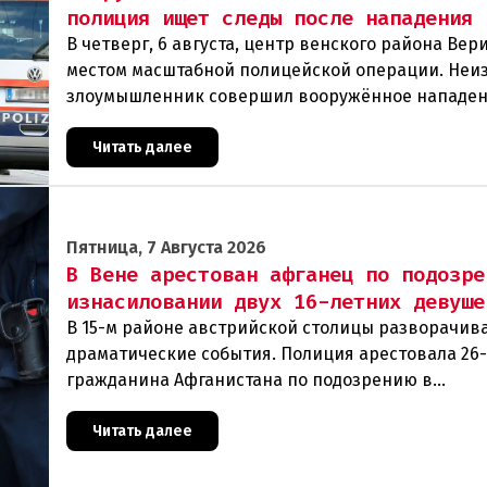
полиция ищет следы после нападения
В четверг, 6 августа, центр венского района Вери
местом масштабной полицейской операции. Неи
злоумышленник совершил вооружённое нападен
филиал знаменитого аукционного дома Dorotheu
Читать далее
Пятница, 7 Августа 2026
В Вене арестован афганец по подозре
изнасиловании двух 16-летних девуше
В 15-м районе австрийской столицы разворачив
драматические события. Полиция арестовала 26
гражданина Афганистана по подозрению в
изнасиловании двух 16-летних девушек.Вызов п
задер
Читать далее