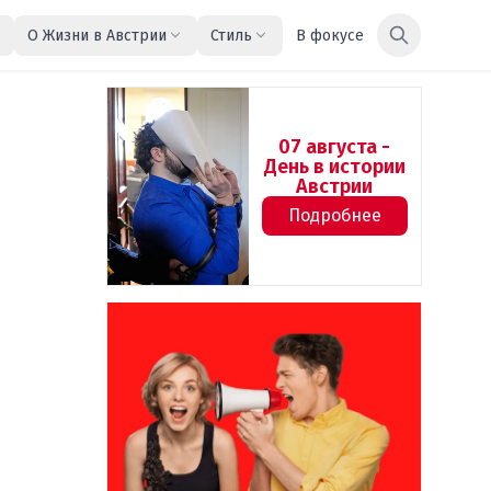
О Жизни в Австрии
Стиль
В фокусе
07 августа -
День в истории
Австрии
Подробнее