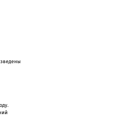
изведены
оду.
ний