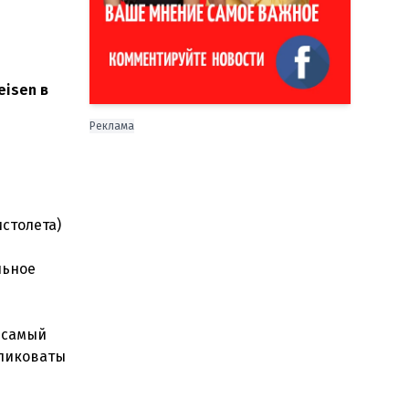
eisen в
Реклама
столета)
льное
е самый
еликоваты