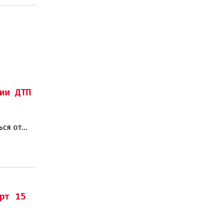
ии ДТП
ься от
рт 15