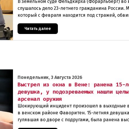
В земельном суде Фельдкирха (Форарльберг) во
слушалось дело 23-летнего гражданина России. 
который с февраля находится под стражей, обви
том, что на протяжении полугода организо
Читать далее
Понедельник, 3 Августа 2026
Выстрел из окна в Вене: ранена 15-л
девушка, у подозреваемых нашли целы
арсенал оружия
Шокирующий инцидент произошел в выходные 
в венском районе Фаворитен. 15-летняя девушка
гулявшая во дворе с подругами, была ранена вы
из пневматического оружия. Полиция задержала 