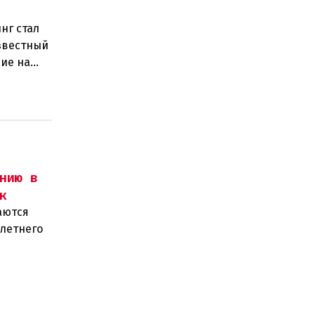
нг стал
звестный
ие на
нию в
к
аются
-летнего
олиции и