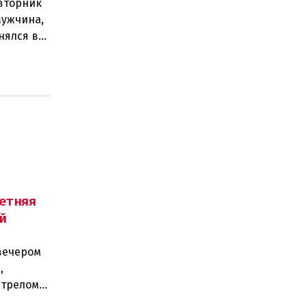
 вторник
Мужчина,
нялся в
етняя
й
вечером
,
стрелом
двух п