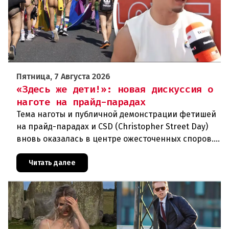
Пятница, 7 Августа 2026
«Здесь же дети!»: новая дискуссия о
наготе на прайд-парадах
Тема наготы и публичной демонстрации фетишей
на прайд-парадах и CSD (Christopher Street Day)
вновь оказалась в центре ожесточенных споров.
То, что для многих представителей ЛГБТК+
является выражением
Читать далее