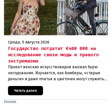
Среда, 5 Августа 2026
Государство потратит €400 000 на
исследование связи моды и правого
экстремизма
Проект венских искусствоведов вызвал бурю
негодования. Изучается, как бомберы, «старые
деньги» и даже платья в цветочек могут служить
инструментом пропаганды. Оппоненты требуют
ответа от министра наук
Читать далее
Реклама