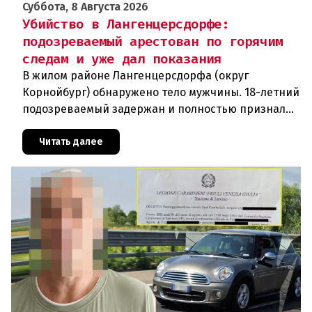
Суббота, 8 Августа 2026
Убийство в Лангенцерсдорфе:
подозреваемый арестован по горячим
следам и уже дал показания
В жилом районе Лангенцерсдорфа (округ
Корнойбург) обнаружено тело мужчины. 18-летний
подозреваемый задержан и полностью признал
свою вину. По данным следствия, преступление
могло быть совершено на поч
Читать далее