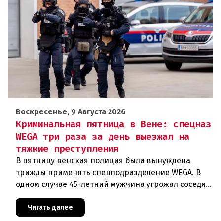
Воскресенье, 9 Августа 2026
Криминальная пятница в Вене: спецназ
WEGA три раза за день выезжал на
тяжкие преступления
В пятницу венская полиция была вынуждена
трижды применять спецподразделение WEGA. В
одном случае 45-летний мужчина угрожал соседям
кухонным ножом, в другом — 68-летний брат
набросился на родственника
Читать далее