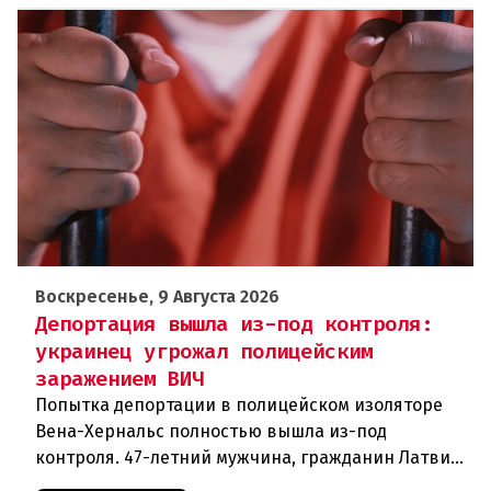
Воскресенье, 9 Августа 2026
Депортация вышла из-под контроля:
украинец угрожал полицейским
заражением ВИЧ
Попытка депортации в полицейском изоляторе
Вена-Хернальс полностью вышла из-под
контроля. 47-летний мужчина, гражданин Латвии,
уроженец Украины, ранее судимый за грабёж,