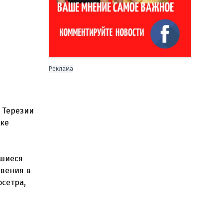
Реклама
 Терезии
вке
вшиеся
овения в
осетра,