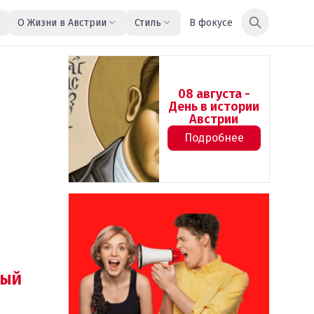
О Жизни в Австрии
Стиль
В фокусе
08 августа -
День в истории
Австрии
Подробнее
ый