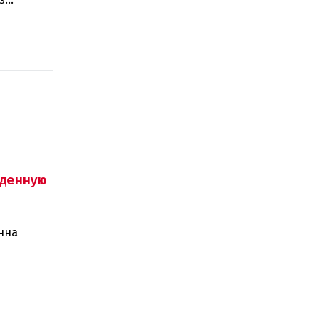
денную
нна