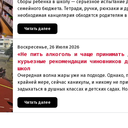
Сборы ребенка в школу — серьезное испытание 
семейного бюджета. Тетради, ручки, рюкзаки и д
необходимая канцелярия обходятся родителям в
сумму. Чтобы поддержать семьи с низкими доход
Читать далее
Воскресенье, 26 Июля 2026
«Не пить алкоголь и чаще принимать 
курьезные рекомендации чиновников д
школ
Очередная волна жары уже на подходе. Однако, 
крайней мере, сейчас каникулы, и никому не пр
задыхаться в душных классах и детских садах. Но
ситуация, подобная той, что была в конце июня, 
Читать далее