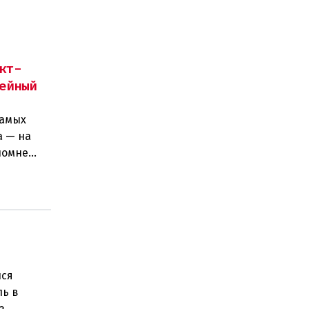
кт-
ейный
самых
а — на
ломне
ндиоз
лся
ль в
з