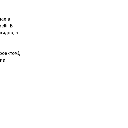
нае в
lli. В
видов, а
роектом),
ии,