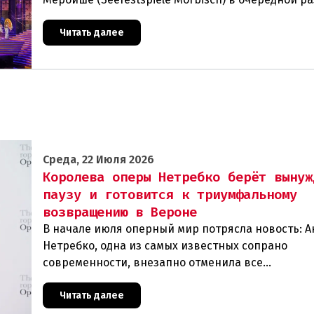
подтвердил свой статусэкспериментальной и
прогрессивной
Читать далее
Среда, 22 Июля 2026
Королева оперы Нетребко берёт вынуж
паузу и готовится к триумфальному
возвращению в Вероне
В начале июля оперный мир потрясла новость: А
Нетребко, одна из самых известных сопрано
современности, внезапно отменила все
запланированные выступления. Причиной стала
физическая и вокальная истощ
Читать далее