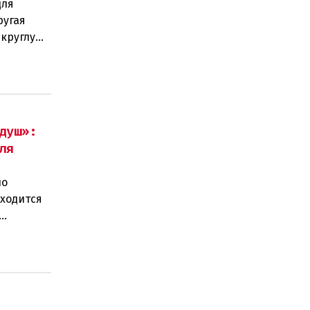
для
ругая
 круглую
ам
душ»:
ля
по
иходится
ког