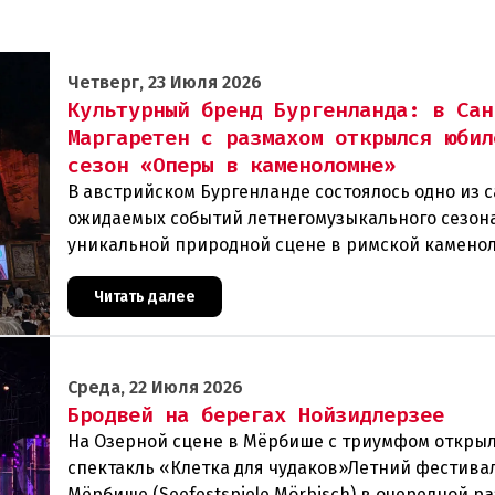
Четверг, 23 Июля 2026
Культурный бренд Бургенланда: в Сан
Маргаретен с размахом открылся юбил
сезон «Оперы в каменоломне»
В австрийском Бургенланде состоялось одно из 
ожидаемых событий летнегомузыкального сезон
уникальной природной сцене в римской камено
Санкт-Маргаретен (St. Margarethen) прошла гра
Читать далее
Среда, 22 Июля 2026
Бродвей на берегах Нойзидлерзее
На Озерной сцене в Мёрбише с триумфом откры
спектакль «Клетка для чудаков»Летний фестива
Мёрбише (Seefestspiele Mörbisch) в очередной ра