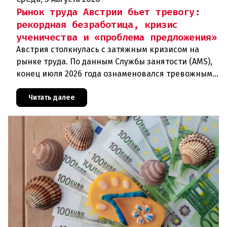
Рынок труда Австрии бьет тревогу:
рекордная безработица, кризис
ученичества и «проблема предложения»
Австрия столкнулась с затяжным кризисом на
рынке труда. По данным Службы занятости (AMS),
конец июля 2026 года ознаменовался тревожными
цифрами: 364 200 человек официально
зарегистрированы как безрабо
Читать далее