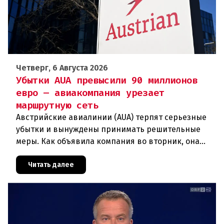
Четверг, 6 Августа 2026
Убытки AUA превысили 90 миллионов
евро — авиакомпания урезает
маршрутную сеть
Австрийские авиалинии (AUA) терпят серьезные
убытки и вынуждены принимать решительные
меры. Как объявила компания во вторник, она
отменяет рейсы по маршруту Вена —
Грац.Причиной столь жесткой экономии
Читать далее