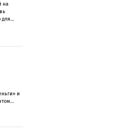
й на
овь
о для
ением
еньги» и
нтом
стра наук