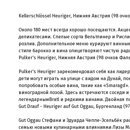
Kellerschlössel Heuriger, Нижняя Австрия (98 оч
Около 180 мест всегда хорошо посещаются. Акц
деликатесами. Спелые сорта Вельтлинер и Рисли
розлив. Дополнительное меню курируют винные 
Pulker's Heuriger, Нижняя Австрия (98 очков Фал
Pulker's Heuriger зарекомендовал себя как лид
дети могут играть на улице с видом на Дунай,
попробовать особые вина, такие как «Smaragd». 
виноградной лозой. Здесь встречаются соседи и
Gut Drauf - Heuriger auf Gut Oggau, Бургенланд (
Gut Oggau Стефани и Эдуарда Чеппе-Эсельбёк 
семью новыми кулинарными влияниями Лизы Ма