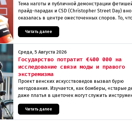
Тема наготы и публичной демонстрации фетише
прайд-парадах и CSD (Christopher Street Day) вн
оказалась в центре ожесточенных споров. То, чт
многих представителей ЛГБТК+ является выраж
Читать далее
Среда, 5 Августа 2026
Государство потратит €400 000 на
исследование связи моды и правого
экстремизма
Проект венских искусствоведов вызвал бурю
негодования. Изучается, как бомберы, «старые д
даже платья в цветочек могут служить инструме
пропаганды. Оппоненты требуют ответа от мини
Читать далее