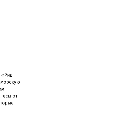
р «Рид
т морскую
ом
тесы от
оторые