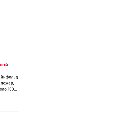
ной
тайнфельд
 пожар,
оло 100