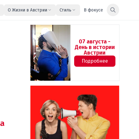
О Жизни в Австрии
Стиль
В фокусе
07 августа -
День в истории
Австрии
Подробнее
а