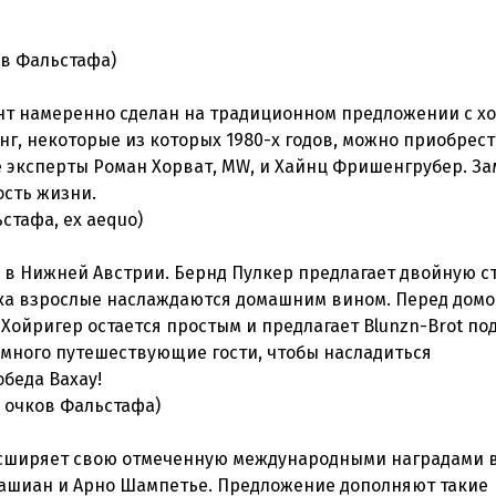
ков Фальстафа)
ент намеренно сделан на традиционном предложении с 
нг, некоторые из которых 1980-х годов, можно приобрест
эксперты Роман Хорват, MW, и Хайнц Фришенгрубер. За
ьстафа, ex aequo)
ер в Нижней Австрии. Бернд Пулкер предлагает двойную с
 пока взрослые наслаждаются домашним вином. Перед дом
Хойригер остается простым и предлагает Blunzn-Brot по
 много путешествующие гости, чтобы насладиться
97 очков Фальстафа)
расширяет свою отмеченную международными наградами
шиан и Арно Шампетье. Предложение дополняют такие