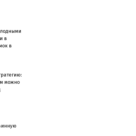
холодными
и в
мок в
тратегию:
ом можно
д
 винную