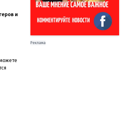
геров и
Реклама
сможете
тся