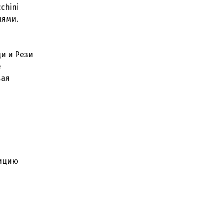
chini
и и Рези
е
вая
зицию