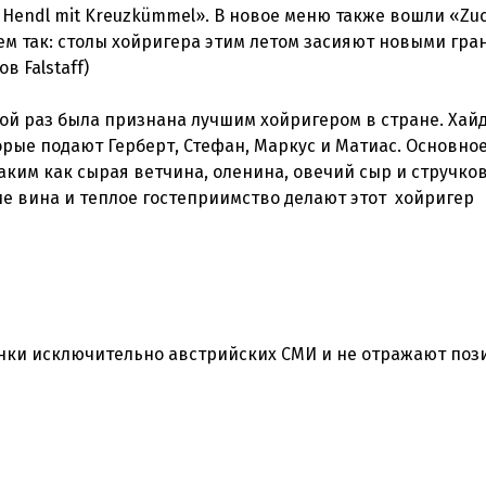
r Hendl mit Kreuzkümmel». В новое меню также вошли «Zuc
в Falstaff)
ой раз была признана лучшим хойригером в стране. Хайд
рые подают Герберт, Стефан, Маркус и Матиас. Основно
ким как сырая ветчина, оленина, овечий сыр и стручко
ие вина и теплое гостеприимство делают этот хойригер
нки исключительно австрийских СМИ и не отражают по