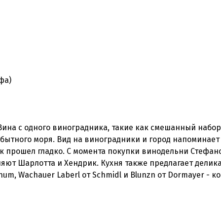
фа)
Вина с одного виноградника, такие как смешанный набо
обытного моря. Вид на виноградники и город напоминае
ек прошел гладко. С момента покупки винодельни Стефан
яют Шарлотта и Хендрик. Кухня также предлагает делика
hum, Wachauer Laberl от Schmidl и Blunzn от Dormayer - к