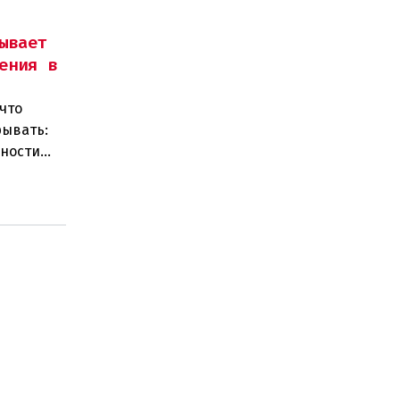
ывает
ения в
что
рывать:
нности
 замен