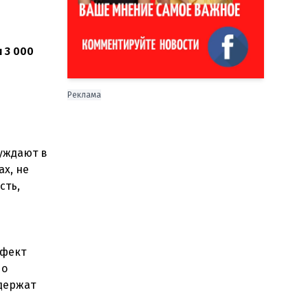
 3 000
Реклама
буждают в
х, не
сть,
ффект
 о
держат