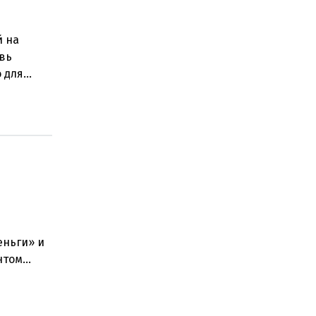
й на
овь
о для
ением
еньги» и
нтом
стра наук