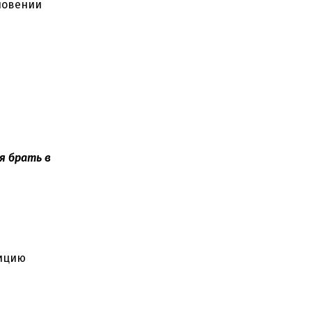
новении
я брать в
зицию