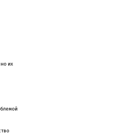
нно их
облемой
ство