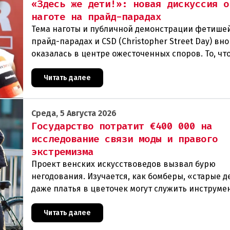
«Здесь же дети!»: новая дискуссия о
наготе на прайд-парадах
Тема наготы и публичной демонстрации фетише
прайд-парадах и CSD (Christopher Street Day) вн
оказалась в центре ожесточенных споров. То, чт
многих представителей ЛГБТК+ является выраж
Читать далее
Среда, 5 Августа 2026
Государство потратит €400 000 на
исследование связи моды и правого
экстремизма
Проект венских искусствоведов вызвал бурю
негодования. Изучается, как бомберы, «старые д
даже платья в цветочек могут служить инструме
пропаганды. Оппоненты требуют ответа от мини
Читать далее