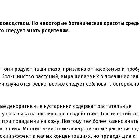
адоводством. Но некоторые ботанические красоты среди
то следует знать родителям.
 – они радуют наши глаза, привлекают насекомых и про
тя большинство растений, выращиваемых в домашних сада
я случаются редко, все же следует соблюдать осторожно
ые декоративные кустарники содержат растительные
гут оказывать токсическое воздействие. Токсический э
при попадании на кожу. Поэтому тем более важно знать
астениях. Многие известные лекарственные растения со
кий эффект в малых концентрациях, но приводящие к