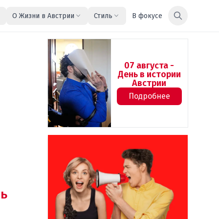
О Жизни в Австрии
Стиль
В фокусе
07 августа -
День в истории
Австрии
Подробнее
ь