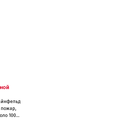
ной
тайнфельд
 пожар,
оло 100