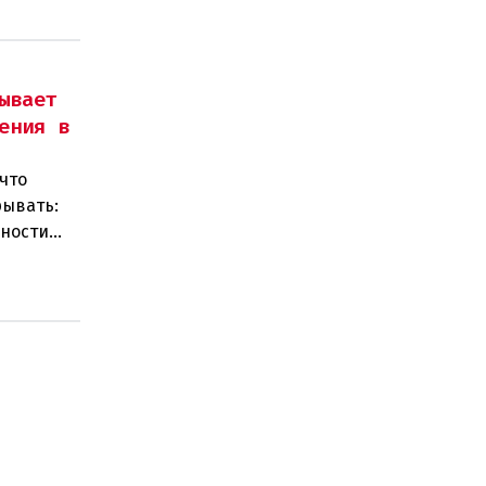
ывает
ения в
что
рывать:
нности
 замен