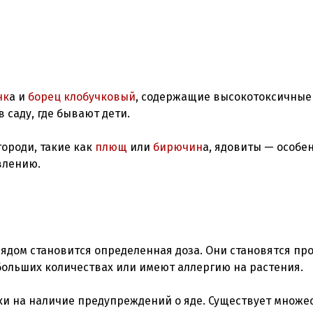
нк
а и
борец клобучковый
, содержащие высокотоксичные
 саду, где бывают дети.
ороди, такие как
плющ
или
бирючин
а, ядовиты — особе
, ядом становится определенная доза. Они становятся пр
 больших количествах или имеют аллергию на растения.
тки на наличие предупреждений о яде. Существует множе