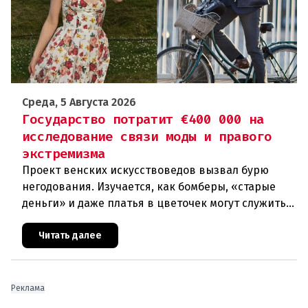
Среда, 5 Августа 2026
Государство потратит €400 000 на
исследование связи моды и правого
экстремизма
Проект венских искусствоведов вызвал бурю
негодования. Изучается, как бомберы, «старые
деньги» и даже платья в цветочек могут служить
инструментом пропаганды. Оппоненты требуют
ответа от министра наук
Читать далее
Реклама