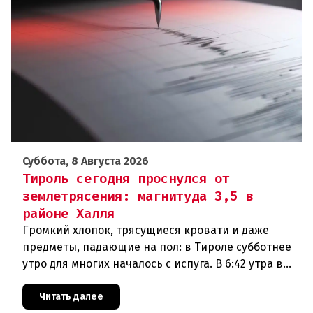
Суббота, 8 Августа 2026
Тироль сегодня проснулся от
землетрясения: магнитуда 3,5 в
районе Халля
Громкий хлопок, трясущиеся кровати и даже
предметы, падающие на пол: в Тироле субботнее
утро для многих началось с испуга. В 6:42 утра в
районе Халля произошло землетрясение.Данные
сейсмологовПо данны
Читать далее