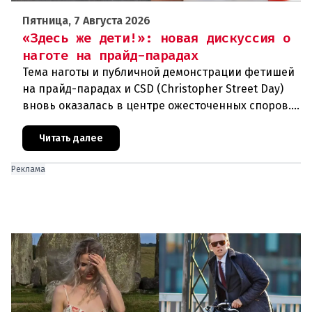
Пятница, 7 Августа 2026
«Здесь же дети!»: новая дискуссия о
наготе на прайд-парадах
Тема наготы и публичной демонстрации фетишей
на прайд-парадах и CSD (Christopher Street Day)
вновь оказалась в центре ожесточенных споров.
То, что для многих представителей ЛГБТК+
является выражением
Читать далее
Реклама