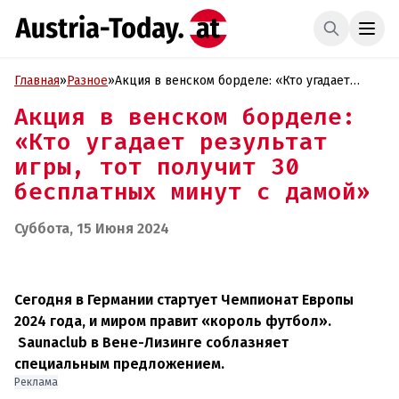
Главная
»
Разное
»
Акция в венском борделе: «Кто угадает
результат игры, тот получит 30 бесплатных
Акция в венском борделе:
минут с дамой»
«Кто угадает результат
игры, тот получит 30
бесплатных минут с дамой»
Суббота, 15 Июня 2024
Сегодня в Германии стартует Чемпионат Европы
2024 года, и миром правит «король футбол».
Saunaclub
в Вене-Лизинге
соблазняет
специальным предложением.
Реклама