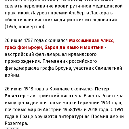
сделать переливание крови рутинной медицинской
практикой. Лауреат премии Альберта Ласкера в
области клинических медицинских исследований
(1946, посмертно).
26 июня 1757 года скончался
Максимилиан Улисс,
граф фон Броун, барон де Камю и Монтани
-
австрийский фельдмаршал ирландского
происхождения. Племянник российского
фельдмаршала графа Броуна, участник Семилетней
войны.
26 июня 1918 года в Криглахе скончался
Петер
Розеггер
- австрийский писатель. В честь Розеггера
выпущены две почтовые марки Германии 1943 года,
почтовые марки Австрии 1968,1993 и 2018 года. С 1951
года в Граце вручается литературная Премия имени
Розеггера.